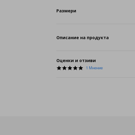
Размери
Описание на продукта
Оценки и отзиви
5.0
1 Мнение
star
rating