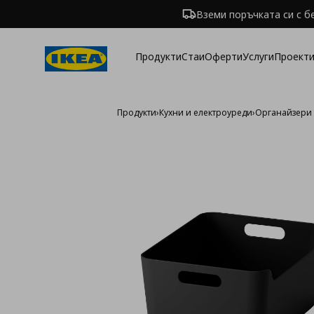
Вземи поръчката си с б
Продукти
Стаи
Оферти
Услуги
Проекти
Продукти
›
Кухни и електроуреди
›
Органайзери 