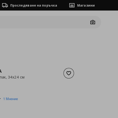
Проследяване на поръчка
Магазини
Camera
A
Добави към списъка с люб
пак, 34x24 см
а
4,60 €
5.0
1 Мнение
star
rating