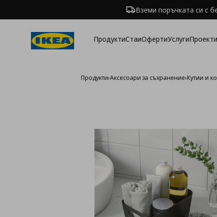
Вземи поръчката си с б
Продукти
Стаи
Оферти
Услуги
Проекти
Продукти
›
Аксесоари за съхранение
›
Кутии и к