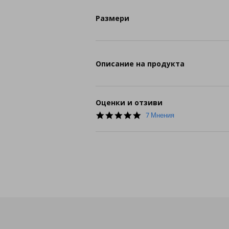
Размери
Описание на продукта
Оценки и отзиви
5.0
7 Мнения
star
rating