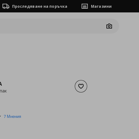
Проследяване на поръчка
Магазини
Camera
A
Добави към списъка с люб
апак
а
2,55 €
5.0
7 Мнения
star
rating