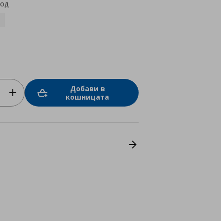
код
Добави в
кошницата