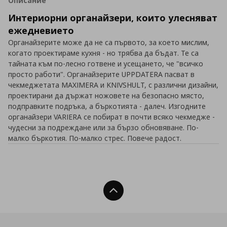
Описание
Интериорни органайзери, които улесняват
ежедневието
Органайзерите може да не са първото, за което мислим,
когато проектираме кухня - но трябва да бъдат. Те са
тайната към по-лесно готвене и усещането, че "всичко
просто работи". Органайзерите UPPDATERA пасват в
чекмеджетата MAXIMERA и KNIVSHULT, с различни дизайни,
проектирани да държат ножовете на безопасно място,
подправките подръка, а бъркотията - далеч. Изгодните
органайзери VARIERA се побират в почти всяко чекмедже -
чудесни за подреждане или за бързо обновяване. По-
малко бъркотия. По-малко стрес. Повече радост.
Нагоре