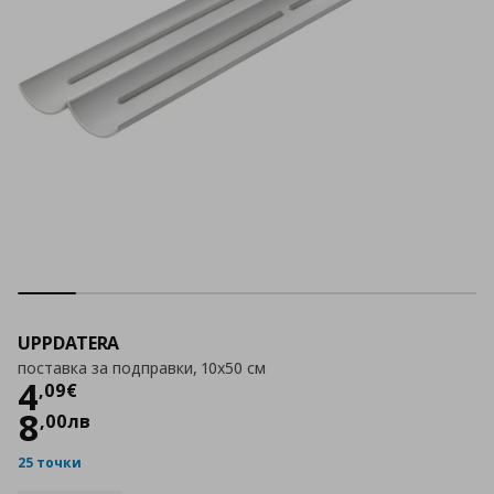
UPPDATERA
поставка за подправки, 10x50 см
Цена
4,09 €
4
,
09
€
8
,
00
лв
25 точки