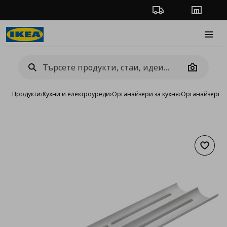
Проследяване на п
Магази
Burge
Camera
Продукти
›
Кухни и електроуреди
›
Органайзери за кухня
›
Органайзери з
Добав