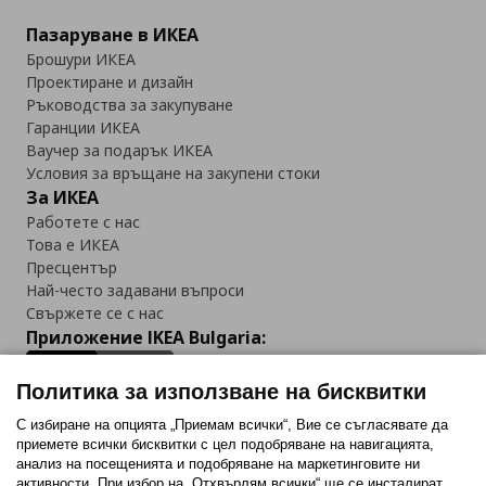
Пазаруване в ИКЕА
Брошури ИКЕА
Проектиране и дизайн
Ръководства за закупуване
Гаранции ИКЕА
Ваучер за подарък ИКЕА
Условия за връщане на закупени стоки
За ИКЕА
Работете с нас
Това е ИКЕА
Пресцентър
Най-често задавани въпроси
Свържете се с нас
Приложение IKEA Bulgaria:
Политика за използване на бисквитки
С избиране на опцията „Приемам всички“, Вие се съгласявате да
приемете всички бисквитки с цел подобряване на навигацията,
Последвайте ни:
анализ на посещенията и подобряване на маркетинговите ни
активности. При избор на „Отхвърлям всички“ ще се инсталират