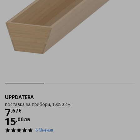
UPPDATERA
поставка за прибори, 10x50 см
Цена
7,67 €
7
,
67
€
15
,
00
лв
4.8
6 Мнения
star