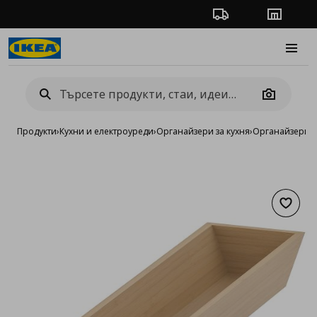
Проследяване на п
Магази
Burge
Camera
Продукти
›
Кухни и електроуреди
›
Органайзери за кухня
›
Органайзери з
Добав