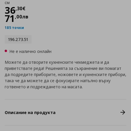
см
Цена
36,30 €
36
,
30
€
71
,
00
лв
185 точки
196.273.51
Не е налично онлайн
Можете да отворите кухненските чекмеджета и да
приветствате реда! Решенията за съхранение ви помагат
да подредите приборите, ножовете и кухненските прибори,
така че да можете да се фокусирате напълно върху
готвенето и подреждането на масата.
Описание на продукта