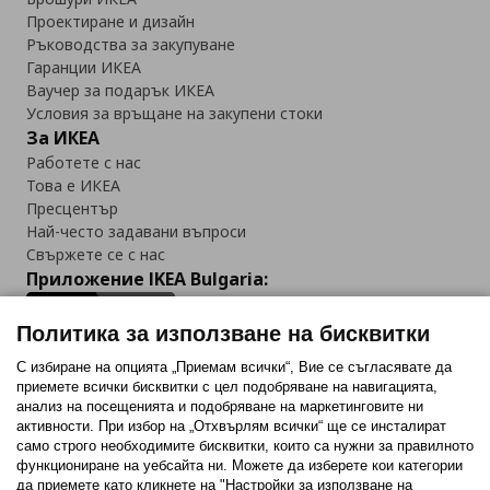
Проектиране и дизайн
Ръководства за закупуване
Гаранции ИКЕА
Ваучер за подарък ИКЕА
Условия за връщане на закупени стоки
За ИКЕА
Работете с нас
Това е ИКЕА
Пресцентър
Най-често задавани въпроси
Свържете се с нас
Приложение IKEA Bulgaria:
Политика за използване на бисквитки
С избиране на опцията „Приемам всички“, Вие се съгласявате да
приемете всички бисквитки с цел подобряване на навигацията,
Последвайте ни:
анализ на посещенията и подобряване на маркетинговите ни
активности. При избор на „Отхвърлям всички“ ще се инсталират
Facebook
Twitter
Youtube
Pinterest
Instagram
само строго необходимитe бисквитки, които са нужни за правилното
функциониране на уебсайта ни. Можете да изберете кои категории
да приемете като кликнете на "Настройки за използване на