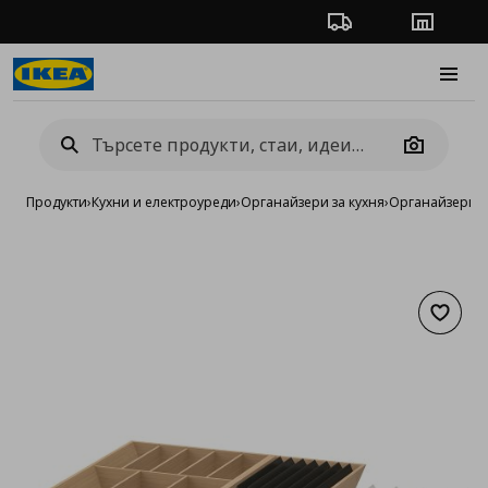
Проследяване на п
Магази
Burge
Camera
Продукти
›
Кухни и електроуреди
›
Органайзери за кухня
›
Органайзери з
Добав