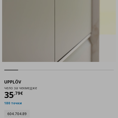
UPPLÖV
чело за чекмедже
Цена
35,79 €
35
,
79
€
180 точки
604.704.89