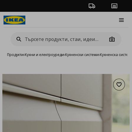
Проследяване на п
Магази
Burge
Camera
Продукти
›
Кухни и електроуреди
›
Кухненски системи
›
Кухненска систе
Добав