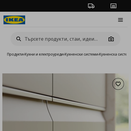
Проследяване на п
Магази
Burge
Camera
Продукти
›
Кухни и електроуреди
›
Кухненски системи
›
Кухненска систе
Добав