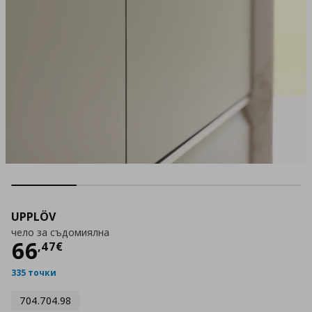
UPPLÖV
чело за съдомиялна
Цена
66,47 €
66
,
47
€
335 точки
704.704.98