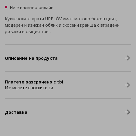
Не е налично онлайн
Кухненските врати UPPLÖV имат матово бежов цвят,
модерен и изискан облик и скосени краища с вградени
дръжки в същия тон .
Описание на продукта
Платете разсрочено с tbi
Изчислете вноските си
Доставка