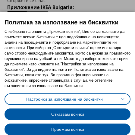
Свържете се с нас
Приложение IKEA Bulgaria:
Политика за използване на бисквитки
С избиране на опцията „Приемам всички“, Вие се съгласявате да
приемете всички бисквитки с цел подобряване на навигацията,
Последвайте ни:
анализ на посещенията и подобряване на маркетинговите ни
активности. При избор на „Отхвърлям всички“ ще се инсталират
Facebook
Twitter
Youtube
Pinterest
Instagram
само строго необходимитe бисквитки, които са нужни за правилното
функциониране на уебсайта ни. Можете да изберете кои категории
да приемете като кликнете на "Настройки за използване на
бисквитки". За да видите пълната ни Политика за използване на
бисквитки, кликнете тук. За правилно функциониране на
бисквитките, опреснете страницата в случай, че оттеглите
съгласието си за използване на бисквитки.
Политика за използване на бисквитки (Cookies)
Избор на настройки за използване на бисквитки
Настройки за използване на бисквитки
Условия за ползване на ikea.bg
Обща политика за личните данни
Политика за защита на личните данни на ikea.bg
Общи условия на програма IKEA Family
Отказвам всички
Политика за защита на лични данни на програма IKEA Family
Приемам всички