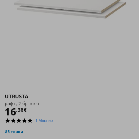
UTRUSTA
рафт, 2 бр. в к-т
Цена
16,36 €
16
,
36
€
5.0
1 Мнение
star
rating
85 точки