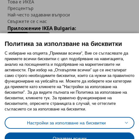
Това е ИКЕА
Пресцентър
Най-често задавани въпроси
Свържете се с нас
Приложение IKEA Bulgaria:
Политика за използване на бисквитки
С избиране на опцията „Приемам всички“, Вие се съгласявате да
приемете всички бисквитки с цел подобряване на навигацията,
Последвайте ни:
анализ на посещенията и подобряване на маркетинговите ни
активности. При избор на „Отхвърлям всички“ ще се инсталират
Facebook
Twitter
Youtube
Pinterest
Instagram
само строго необходимитe бисквитки, които са нужни за правилното
функциониране на уебсайта ни. Можете да изберете кои категории
да приемете като кликнете на "Настройки за използване на
бисквитки". За да видите пълната ни Политика за използване на
бисквитки, кликнете тук. За правилно функциониране на
бисквитките, опреснете страницата в случай, че оттеглите
съгласието си за използване на бисквитки.
Политика за използване на бисквитки (Cookies)
Избор на настройки за използване на бисквитки
Настройки за използване на бисквитки
Условия за ползване на ikea.bg
Обща политика за личните данни
Политика за защита на личните данни на ikea.bg
Общи условия на програма IKEA Family
Отказвам всички