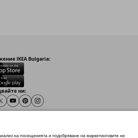
ение IKEA Bulgaria:
вайте ни:
ook
Twitter
Youtube
Pinterest
Instagram
 анализ на посещенията и подобряване на маркетинговите ни