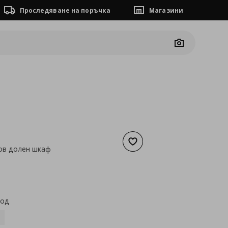
Проследяване на поръчка
Магазини
Camera
Добави към списъка с люб
ов долен шкаф
а
18,41 €
код