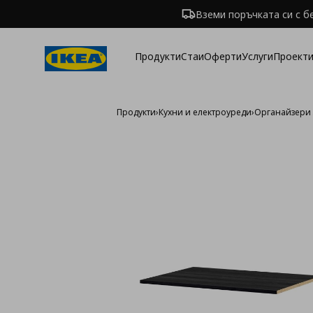
Вземи поръчката си с б
Продукти
Стаи
Оферти
Услуги
Проекти
Продукти
›
Кухни и електроуреди
›
Органайзери 