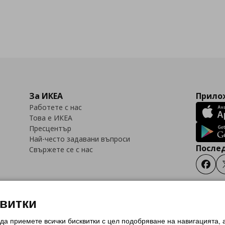
За ИКЕА
Прилож
Работете с нас
Това е ИКЕА
Пресцентър
Най-често задавани въпроси
Послед
Свържете се с нас
Faceb
квитки
 да приемете всички бисквитки с цел подобряване на навигацията,