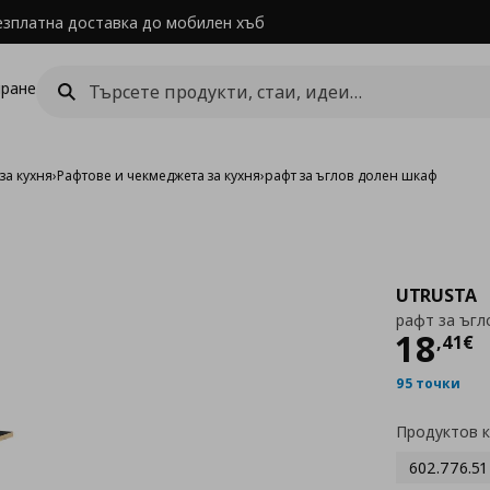
езплатна доставка до мобилен хъб
ране
за кухня
›
Рафтове и чекмеджета за кухня
›
рафт за ъглов долен шкаф
UTRUSTA
рафт за ъгл
Цен
18
,
41
€
95 точки
Продуктов 
602.776.51