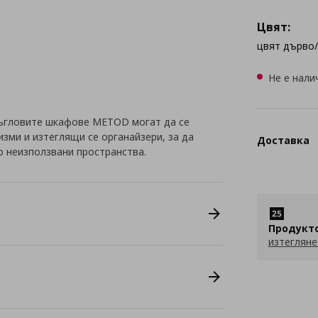
Цвят:
цвят дърво
Не е нали
 ъгловите шкафове METOD могат да се
зми и изтеглящи се органайзери, за да
Доставка
о неизползвани пространства.
Продукт
изтегляне