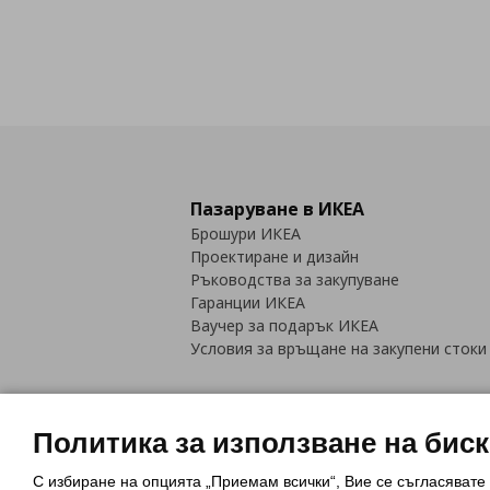
Пазаруване в ИКЕА
Брошури ИКЕА
Проектиране и дизайн
Ръководства за закупуване
Гаранции ИКЕА
Ваучер за подарък ИКЕА
Условия за връщане на закупени стоки
Политика за използване на бис
С избиране на опцията „Приемам всички“, Вие се съгласявате