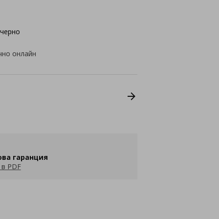
/черно
чно онлайн
ова гаранция
 в PDF