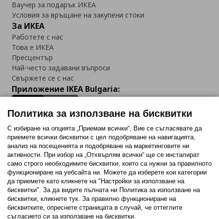
Ваучер за подарък ИКЕА
Условия за връщане на закупени стоки
За ИКЕА
Работете с нас
Това е ИКЕА
Пресцентър
Най-често задавани въпроси
Свържете се с нас
Приложение IKEA Bulgaria:
Политика за използване на бисквитки
С избиране на опцията „Приемам всички“, Вие се съгласявате да
приемете всички бисквитки с цел подобряване на навигацията,
Последвайте ни:
анализ на посещенията и подобряване на маркетинговите ни
активности. При избор на „Отхвърлям всички“ ще се инсталират
Facebook
Twitter
Youtube
Pinterest
Instagram
само строго необходимитe бисквитки, които са нужни за правилното
функциониране на уебсайта ни. Можете да изберете кои категории
да приемете като кликнете на "Настройки за използване на
бисквитки". За да видите пълната ни Политика за използване на
бисквитки, кликнете тук. За правилно функциониране на
бисквитките, опреснете страницата в случай, че оттеглите
съгласието си за използване на бисквитки.
Политика за използване на бисквитки (Cookies)