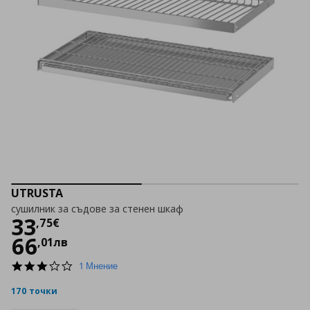
UTRUSTA
сушилник за съдове за стенен шкаф
Цена
33,75 €
33
,
75
€
66
,
01
лв
3.0
1 Мнение
star
rating
170 точки