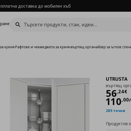
езплатна доставка до мобилен хъб
ране
за кухня
›
Рафтове и чекмеджета за кухня
›
въртящ органайзер за ъглов сте
UTRUSTA
въртящ орга
Цен
56
,
24
€
110
,
00
285 точки
Продуктов 