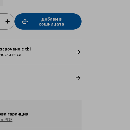
Добави в
кошницата
зсрочено с tbi
носките си
ова гаранция
 в PDF