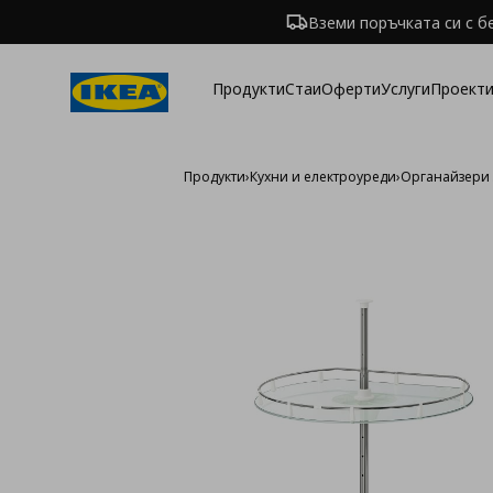
Вземи поръчката си с б
Продукти
Стаи
Оферти
Услуги
Проекти
Продукти
›
Кухни и електроуреди
›
Органайзери 