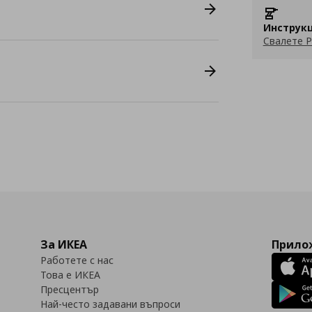
Инструкц
Свалете P
За ИКЕА
Прилож
Работете с нас
Това е ИКЕА
Пресцентър
Най-често задавани въпроси