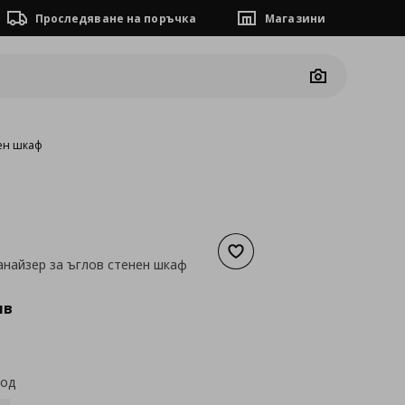
Проследяване на поръчка
Магазини
Camera
нен шкаф
Добави към списъка с люб
найзер за ъглов стенен шкаф
а
56,24 €
лв
код