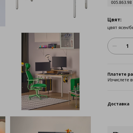
005.863.98
Цвят:
цвят ясен/б
Платете ра
Изчислете в
Доставка