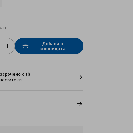
яло
Добави в
кошницата
зсрочено с tbi
носките си