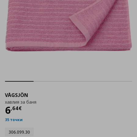
VÅGSJÖN
хавлия за баня
Цена
6,64 €
6
,
64
€
35 точки
306.099.30