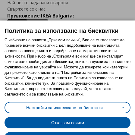
Най-често задавани въпроси
Свържете се с нас
Приложение IKEA Bulgaria:
Политика за използване на бисквитки
С избиране на опцията „Приемам всички“, Вие се съгласявате да
приемете всички бисквитки с цел подобряване на навигацията,
Последвайте ни:
анализ на посещенията и подобряване на маркетинговите ни
активности. При избор на „Отхвърлям всички“ ще се инсталират
Facebook
Twitter
Youtube
Pinterest
Instagram
само строго необходимитe бисквитки, които са нужни за правилното
функциониране на уебсайта ни. Можете да изберете кои категории
да приемете като кликнете на "Настройки за използване на
бисквитки". За да видите пълната ни Политика за използване на
бисквитки, кликнете тук. За правилно функциониране на
бисквитките, опреснете страницата в случай, че оттеглите
съгласието си за използване на бисквитки.
Политика за използване на бисквитки (Cookies)
Избор на настройки за използване на бисквитки
Настройки за използване на бисквитки
Условия за ползване на ikea.bg
Обща политика за личните данни
Политика за защита на личните данни на ikea.bg
Общи условия на програма IKEA Family
Отказвам всички
Политика за защита на лични данни на програма IKEA Family