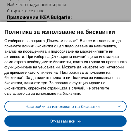
Най-често задавани въпроси
Свържете се с нас
Приложение IKEA Bulgaria:
Политика за използване на бисквитки
С избиране на опцията „Приемам всички“, Вие се съгласявате да
приемете всички бисквитки с цел подобряване на навигацията,
Последвайте ни:
анализ на посещенията и подобряване на маркетинговите ни
активности. При избор на „Отхвърлям всички“ ще се инсталират
Facebook
Twitter
Youtube
Pinterest
Instagram
само строго необходимитe бисквитки, които са нужни за правилното
функциониране на уебсайта ни. Можете да изберете кои категории
да приемете като кликнете на "Настройки за използване на
бисквитки". За да видите пълната ни Политика за използване на
бисквитки, кликнете тук. За правилно функциониране на
бисквитките, опреснете страницата в случай, че оттеглите
съгласието си за използване на бисквитки.
Политика за използване на бисквитки (Cookies)
Избор на настройки за използване на бисквитки
Настройки за използване на бисквитки
Условия за ползване на ikea.bg
Обща политика за личните данни
Политика за защита на личните данни на ikea.bg
Общи условия на програма IKEA Family
Отказвам всички
Политика за защита на лични данни на програма IKEA Family