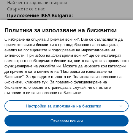
Най-често задавани въпроси
Свържете се с нас
Приложение IKEA Bulgaria:
Политика за използване на бисквитки
С избиране на опцията „Приемам всички“, Вие се съгласявате да
приемете всички бисквитки с цел подобряване на навигацията,
Последвайте ни:
анализ на посещенията и подобряване на маркетинговите ни
активности. При избор на „Отхвърлям всички“ ще се инсталират
Facebook
Twitter
Youtube
Pinterest
Instagram
само строго необходимитe бисквитки, които са нужни за правилното
функциониране на уебсайта ни. Можете да изберете кои категории
да приемете като кликнете на "Настройки за използване на
бисквитки". За да видите пълната ни Политика за използване на
бисквитки, кликнете тук. За правилно функциониране на
бисквитките, опреснете страницата в случай, че оттеглите
съгласието си за използване на бисквитки.
Политика за използване на бисквитки (Cookies)
Избор на настройки за използване на бисквитки
Настройки за използване на бисквитки
Условия за ползване на ikea.bg
Обща политика за личните данни
Политика за защита на личните данни на ikea.bg
Общи условия на програма IKEA Family
Отказвам всички
Политика за защита на лични данни на програма IKEA Family