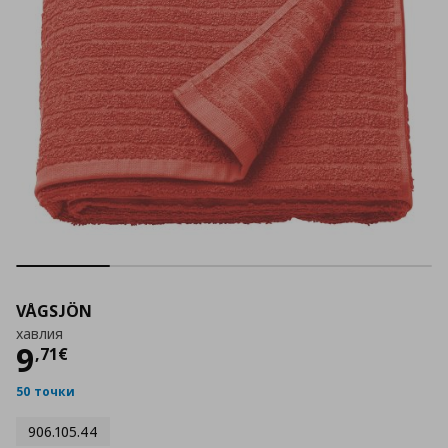
VÅGSJÖN
хавлия
Цена
9,71 €
9
,
71
€
50 точки
906.105.44