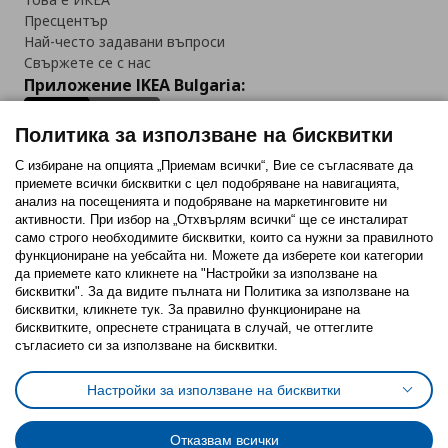
Пресцентър
Най-често задавани въпроси
Свържете се с нас
Приложение IKEA Bulgaria:
Политика за използване на бисквитки
С избиране на опцията „Приемам всички“, Вие се съгласявате да
приемете всички бисквитки с цел подобряване на навигацията,
Последвайте ни:
анализ на посещенията и подобряване на маркетинговите ни
активности. При избор на „Отхвърлям всички“ ще се инсталират
Facebook
Twitter
Youtube
Pinterest
Instagram
само строго необходимитe бисквитки, които са нужни за правилното
функциониране на уебсайта ни. Можете да изберете кои категории
да приемете като кликнете на "Настройки за използване на
бисквитки". За да видите пълната ни Политика за използване на
бисквитки, кликнете тук. За правилно функциониране на
бисквитките, опреснете страницата в случай, че оттеглите
съгласието си за използване на бисквитки.
Политика за използване на бисквитки (Cookies)
Избор на настройки за използване на бисквитки
Настройки за използване на бисквитки
Условия за ползване на ikea.bg
Обща политика за личните данни
Политика за защита на личните данни на ikea.bg
Общи условия на програма IKEA Family
Отказвам всички