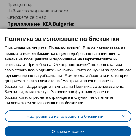
Пресцентър
Най-често задавани въпроси
Свържете се с нас
Приложение IKEA Bulgaria:
Политика за използване на бисквитки
С избиране на опцията „Приемам всички“, Вие се съгласявате да
приемете всички бисквитки с цел подобряване на навигацията,
Последвайте ни:
анализ на посещенията и подобряване на маркетинговите ни
активности. При избор на „Отхвърлям всички“ ще се инсталират
Facebook
Twitter
Youtube
Pinterest
Instagram
само строго необходимитe бисквитки, които са нужни за правилното
функциониране на уебсайта ни. Можете да изберете кои категории
да приемете като кликнете на "Настройки за използване на
бисквитки". За да видите пълната ни Политика за използване на
бисквитки, кликнете тук. За правилно функциониране на
бисквитките, опреснете страницата в случай, че оттеглите
съгласието си за използване на бисквитки.
Политика за използване на бисквитки (Cookies)
Избор на настройки за използване на бисквитки
Настройки за използване на бисквитки
Условия за ползване на ikea.bg
Обща политика за личните данни
Политика за защита на личните данни на ikea.bg
Общи условия на програма IKEA Family
Отказвам всички