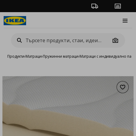
Проследяване на п
Магази
Burge
Camera
Продукти
›
Матраци
›
Пружинни матраци
›
Матраци с индивидуално пак
Добав