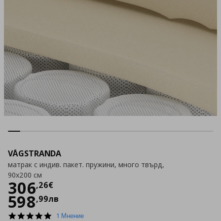
VÅGSTRANDA
матрак с индив. пакет. пружини, много твърд,
90x200 см
Цена
306,26 €
306
,
26
€
598
,
99
лв
5.0
1 Мнение