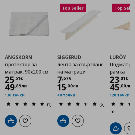
Top Seller
Top Selle
ÄNGSKORN
SIGGERUD
LURÖY
протектор за
лента за свързване
Подматра
матрак, 90x200 см
на матраци
рамка
Цена
25,51 €
Цена
7,67 €
Цена
25
7
23
,
51
€
,
67
€
,
01
€
49
15
45
,
89
лв
,
00
лв
,
00
лв
130 точки
40 точки
120 точки
(1)
(6)
Добави в кошницата
Добави към списъка с любими
Добави в кошницата
Добави към списъка с люб
Добави в
До