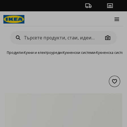
Проследяване на п
Магази
Burge
Camera
Продукти
›
Кухни и електроуреди
›
Кухненски системи
›
Кухненска систе
Добав