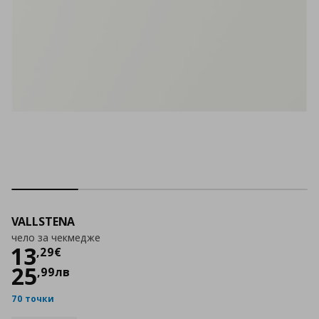
VALLSTENA
чело за чекмедже
Цена
13,29 €
13
,
29
€
25
,
99
лв
70 точки