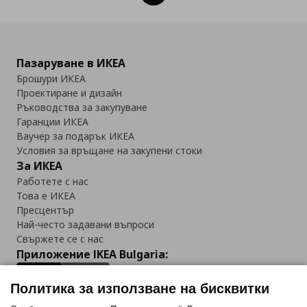
Пазаруване в ИКЕА
Брошури ИКЕА
Проектиране и дизайн
Ръководства за закупуване
Гаранции ИКЕА
Ваучер за подарък ИКЕА
Условия за връщане на закупени стоки
За ИКЕА
Работете с нас
Това е ИКЕА
Пресцентър
Най-често задавани въпроси
Свържете се с нас
Приложение IKEA Bulgaria:
Политика за използване на бисквитки