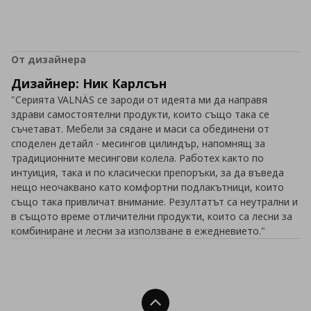
От дизайнера
Дизайнер: Ник Карлсън
"Серията VALNÄS се зароди от идеята ми да направя
здрави самостоятелни продукти, които също така се
съчетават. Мебели за сядане и маси са обединени от
споделен детайл - месингов цилиндър, напомнящ за
традиционните месингови колела. Работех както по
интуиция, така и по класически препоръки, за да въведа
нещо неочаквано като комфортни подлакътници, които
също така привличат внимание. Резултатът са неутрални и
в същото време отличителни продукти, които са лесни за
комбиниране и лесни за използване в ежедневието."
Нагоре