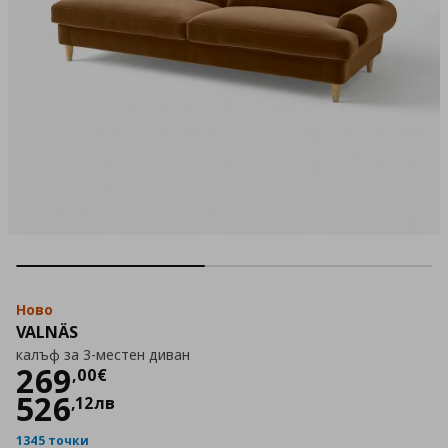
Ново
VALNÄS
калъф за 3-местен диван
Цена
269,00 €
269
,
00
€
526
,
12
лв
1345 точки