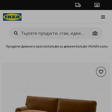
Проследяване на п
Магази
Burge
Camera
Продукти
›
Дивани и кресла
›
Калъфи за дивани
›
Калъфи VALNÄS
›
калъф з
Добав