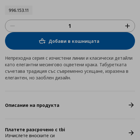
996.153.11
Добави в кошницата
Непреходна серия с изчистени линии и класически детайли
като елегантни месингово оцветени крака. Табуретката
съчетава традиция със съвременно усещане, изразена в
елегантен, но заоблен дизайн.
Описание на продукта
Платете разсрочено с tbi
Изчислете вноските си