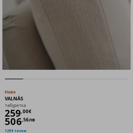
Ново
VALNÄS
табуретка
Цена
259,00 €
259
,
00
€
506
,
56
лв
1295 точки