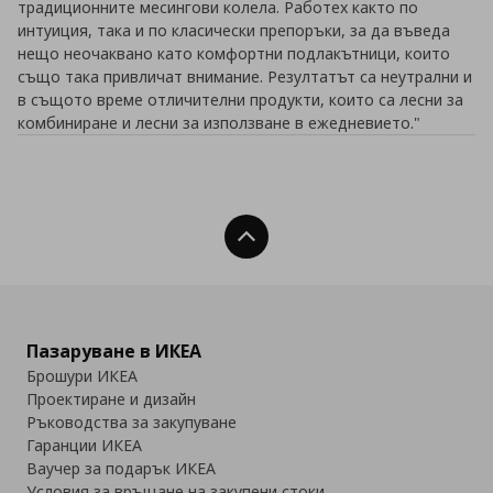
традиционните месингови колела. Работех както по
интуиция, така и по класически препоръки, за да въведа
нещо неочаквано като комфортни подлакътници, които
също така привличат внимание. Резултатът са неутрални и
в същото време отличителни продукти, които са лесни за
комбиниране и лесни за използване в ежедневието."
Нагоре
Пазаруване в ИКЕА
Брошури ИКЕА
Проектиране и дизайн
Ръководства за закупуване
Гаранции ИКЕА
Ваучер за подарък ИКЕА
Условия за връщане на закупени стоки