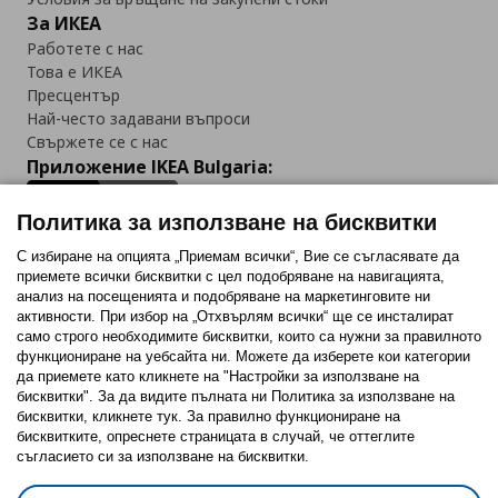
За ИКЕА
Работете с нас
Това е ИКЕА
Пресцентър
Най-често задавани въпроси
Свържете се с нас
Приложение IKEA Bulgaria:
Политика за използване на бисквитки
С избиране на опцията „Приемам всички“, Вие се съгласявате да
приемете всички бисквитки с цел подобряване на навигацията,
Последвайте ни:
анализ на посещенията и подобряване на маркетинговите ни
активности. При избор на „Отхвърлям всички“ ще се инсталират
Facebook
Twitter
Youtube
Pinterest
Instagram
само строго необходимитe бисквитки, които са нужни за правилното
функциониране на уебсайта ни. Можете да изберете кои категории
да приемете като кликнете на "Настройки за използване на
бисквитки". За да видите пълната ни Политика за използване на
бисквитки, кликнете тук. За правилно функциониране на
бисквитките, опреснете страницата в случай, че оттеглите
съгласието си за използване на бисквитки.
Политика за използване на бисквитки (Cookies)
Избор на настройки за използване на бисквитки