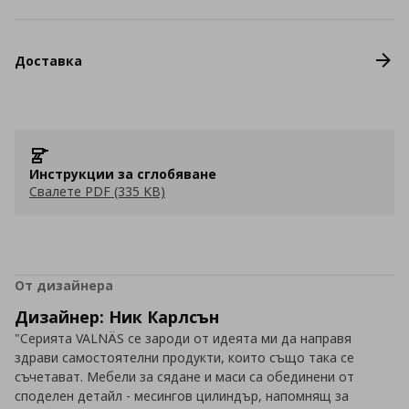
Доставка
Инструкции за сглобяване
Свалете PDF (335 KB)
От дизайнера
Дизайнер: Ник Карлсън
"Серията VALNÄS се зароди от идеята ми да направя
здрави самостоятелни продукти, които също така се
съчетават. Мебели за сядане и маси са обединени от
споделен детайл - месингов цилиндър, напомнящ за