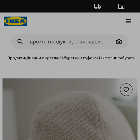
Проследяване на п
Магази
Burge
Camera
Продукти
›
Дивани и кресла
›
Табуретки и пуфове
›
Текстилни табуретки 
Добав