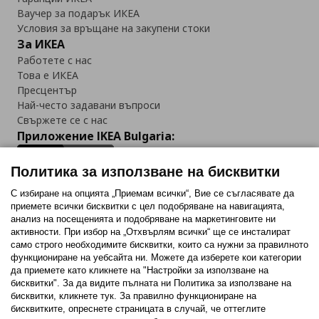
Ваучер за подарък ИКЕА
Условия за връщане на закупени стоки
За ИКЕА
Работете с нас
Това е ИКЕА
Пресцентър
Най-често задавани въпроси
Свържете се с нас
Приложение IKEA Bulgaria:
Политика за използване на бисквитки
С избиране на опцията „Приемам всички“, Вие се съгласявате да
приемете всички бисквитки с цел подобряване на навигацията,
Последвайте ни:
анализ на посещенията и подобряване на маркетинговите ни
активности. При избор на „Отхвърлям всички“ ще се инсталират
Facebook
Twitter
Youtube
Pinterest
Instagram
само строго необходимитe бисквитки, които са нужни за правилното
функциониране на уебсайта ни. Можете да изберете кои категории
да приемете като кликнете на "Настройки за използване на
бисквитки". За да видите пълната ни Политика за използване на
бисквитки, кликнете тук. За правилно функциониране на
бисквитките, опреснете страницата в случай, че оттеглите