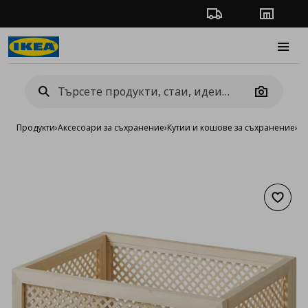
Проследяване на п
Магази
Burge
Camera
Продукти
›
Аксесоари за съхранение
›
Кутии и кошове за съхранение
›
Ку
Добав