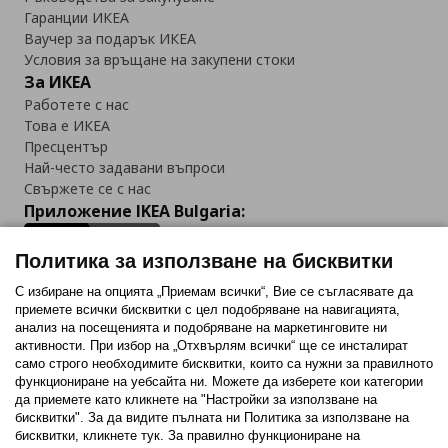
Гаранции ИКЕА
Ваучер за подарък ИКЕА
Условия за връщане на закупени стоки
За ИКЕА
Работете с нас
Това е ИКЕА
Пресцентър
Най-често задавани въпроси
Свържете се с нас
Приложение IKEA Bulgaria:
Политика за използване на бисквитки
С избиране на опцията „Приемам всички“, Вие се съгласявате да
приемете всички бисквитки с цел подобряване на навигацията,
Последвайте ни:
анализ на посещенията и подобряване на маркетинговите ни
активности. При избор на „Отхвърлям всички“ ще се инсталират
Facebook
Twitter
Youtube
Pinterest
Instagram
само строго необходимитe бисквитки, които са нужни за правилното
функциониране на уебсайта ни. Можете да изберете кои категории
да приемете като кликнете на "Настройки за използване на
бисквитки". За да видите пълната ни Политика за използване на
бисквитки, кликнете тук. За правилно функциониране на