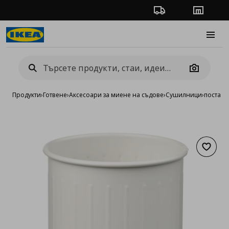
Проследяване на п
Магази
Burge
Camera
Продукти
›
Готвене
›
Аксесоари за миене на съдове
›
Сушилници
›
поставк
Добав