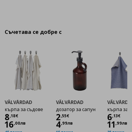
Съчетава се добре с
VÄLVÅRDAD
VÄLVÅRDAD
VÄLVÅRDA
кърпа за съдове
дозатор за сапун
кърпа за 
Цена
8,18 €
Цена
2,55 €
Цена
8
2
6
,
18
€
,
55
€
,
13
€
16
4
11
,
00
лв
,
99
лв
,
99
лв