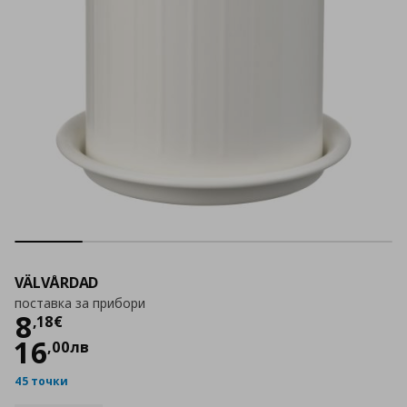
VÄLVÅRDAD
поставка за прибори
Цена
8,18 €
8
,
18
€
16
,
00
лв
45 точки