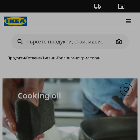
Проследяване на п
Магази
Burge
Camera
Продукти
›
Готвене
›
Тигани
›
Грил тигани
›
грил тиган
Добав