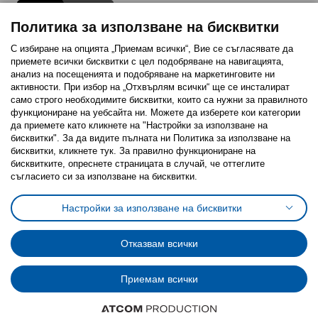
Политика за използване на бисквитки
С избиране на опцията „Приемам всички“, Вие се съгласявате да
приемете всички бисквитки с цел подобряване на навигацията,
Последвайте ни:
анализ на посещенията и подобряване на маркетинговите ни
активности. При избор на „Отхвърлям всички“ ще се инсталират
Facebook
Twitter
Youtube
Pinterest
Instagram
само строго необходимитe бисквитки, които са нужни за правилното
функциониране на уебсайта ни. Можете да изберете кои категории
да приемете като кликнете на "Настройки за използване на
бисквитки". За да видите пълната ни Политика за използване на
бисквитки, кликнете тук. За правилно функциониране на
бисквитките, опреснете страницата в случай, че оттеглите
съгласието си за използване на бисквитки.
Политика за използване на бисквитки (Cookies)
Избор на настройки за използване на бисквитки
Настройки за използване на бисквитки
Условия за ползване на ikea.bg
Обща политика за личните данни
Политика за защита на личните данни на ikea.bg
Общи условия на програма IKEA Family
Отказвам всички
Политика за защита на лични данни на програма IKEA Family
Приемам всички
© Inter-IKEA Systems B.V. 1999 - 2025