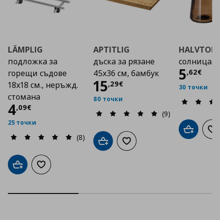
LÄMPLIG
APTITLIG
HALVTOM
подложка за
дъска за рязане
солница/
Цена
5
,
62
€
горещи съдове
45x36 см, бамбук
Цена
15,29 €
15
,
29
€
18х18 см., неръжд.
30 точки
стомана
80 точки
Цена
4,09 €
4
,
09
€
(9)
25 точки
Добави в
До
(8)
Добави в кошницата
Добави към списъка с люб
Добави в кошницата
Добави към списъка с любими