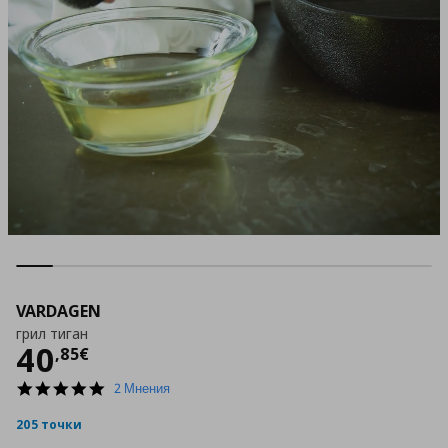
VARDAGEN
грил тиган
Цена
40,85 €
40
,
85
€
5.0
2 Мнения
star
rating
205 точки