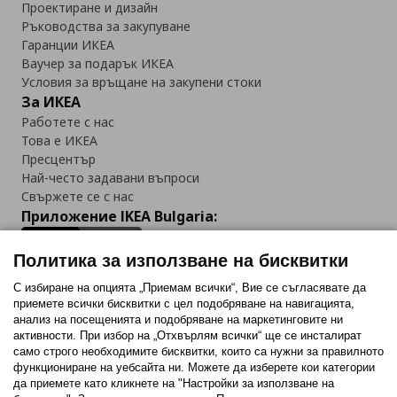
Проектиране и дизайн
Ръководства за закупуване
Гаранции ИКЕА
Ваучер за подарък ИКЕА
Условия за връщане на закупени стоки
За ИКЕА
Работете с нас
Това е ИКЕА
Пресцентър
Най-често задавани въпроси
Свържете се с нас
Приложение IKEA Bulgaria:
Политика за използване на бисквитки
С избиране на опцията „Приемам всички“, Вие се съгласявате да
приемете всички бисквитки с цел подобряване на навигацията,
Последвайте ни:
анализ на посещенията и подобряване на маркетинговите ни
активности. При избор на „Отхвърлям всички“ ще се инсталират
Facebook
Twitter
Youtube
Pinterest
Instagram
само строго необходимитe бисквитки, които са нужни за правилното
функциониране на уебсайта ни. Можете да изберете кои категории
да приемете като кликнете на "Настройки за използване на