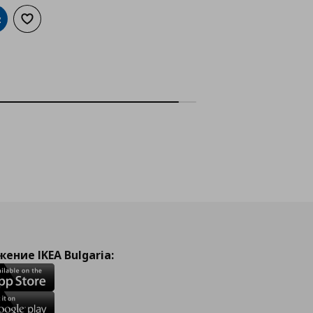
обави в кошницата
Добави към списъка с любими
ение IKEA Bulgaria: