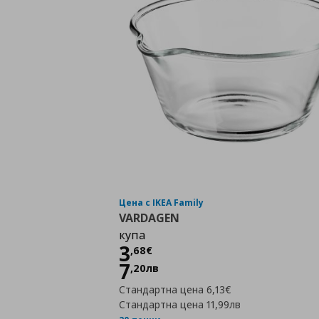
Цена с IKEA Family
VARDAGEN
купа
Цена
3,68 €
3
,
68
€
7
,
20
лв
Стандартна цена
6,13€
Стандартна цена
11,99лв