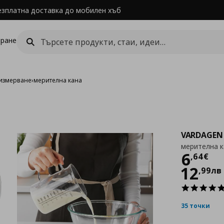
езплатна доставка до мобилен хъб
ране
 измерване
›
мерителна кана
VARDAGEN
мерителна к
Цен
6
,
64
€
12
,
99
лв
35 точки