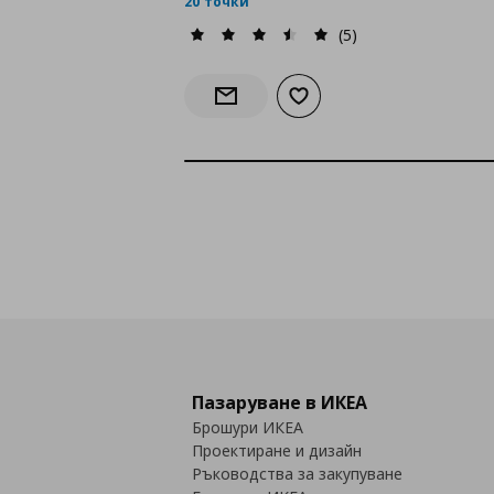
20 точки
(5)
Добави към списъка с лю
Информирай ме за наличност
Пазаруване в ИКЕА
Брошури ИКЕА
Проектиране и дизайн
Ръководства за закупуване