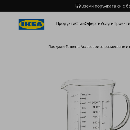
Вземи поръчката си с б
Продукти
Стаи
Оферти
Услуги
Проекти
Продукти
›
Готвене
›
Аксесоари за размесване и