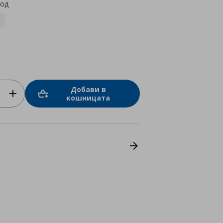
код
Добави в
кошницата