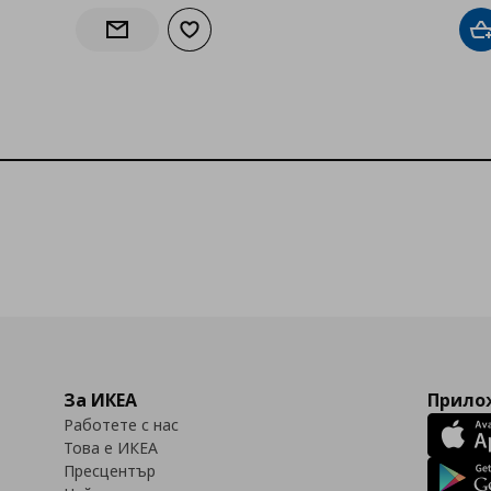
Добави към списъка с любими
Д
Информирай ме за наличност
бими
За ИКЕА
Прилож
Работете с нас
Това е ИКЕА
Пресцентър