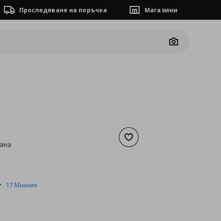
Проследяване на поръчка
Магазини
Camera
Добави към списъка с люб
ана
а
6,64 €
4.8
17 Мнения
star
rating