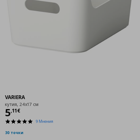
VARIERA
кутия, 24x17 см
Цена
5,11 €
5
,
11
€
4.9
9 Мнения
star
rating
30 точки