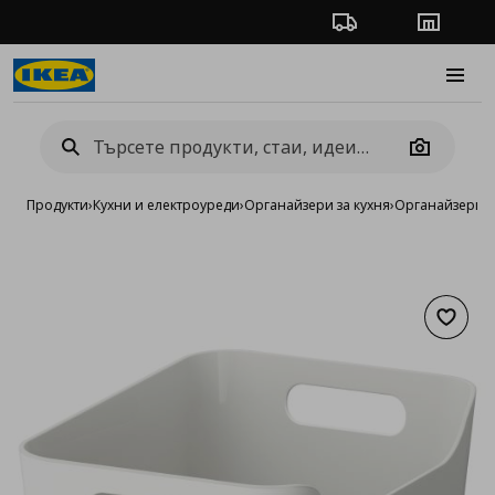
Проследяване на п
Магази
Burge
Camera
Продукти
›
Кухни и електроуреди
›
Органайзери за кухня
›
Органайзери з
Добав