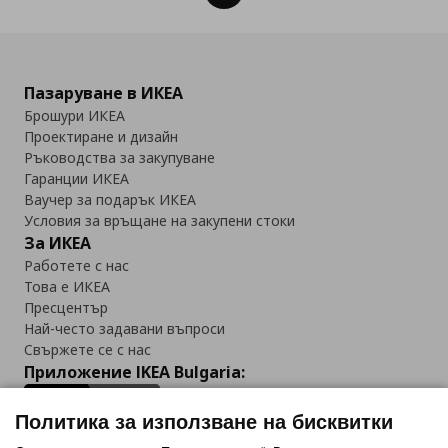
Пазаруване в ИКЕА
Брошури ИКЕА
Проектиране и дизайн
Ръководства за закупуване
Гаранции ИКЕА
Ваучер за подарък ИКЕА
Условия за връщане на закупени стоки
За ИКЕА
Работете с нас
Това е ИКЕА
Пресцентър
Най-често задавани въпроси
Свържете се с нас
Приложение IKEA Bulgaria:
Политика за използване на бисквитки