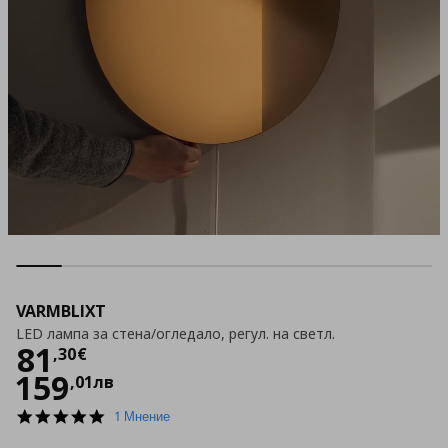
VARMBLIXT
LED лампа за стена/огледало, регул. на светл.
Цена
81,30 €
81
,
30
€
159
,
01
лв
5.0
1 Мнение
star