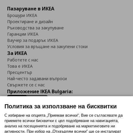
Пазаруване в ИКЕА
Брошури ИКЕА
Проектиране и дизайн
Ръководства за закупуване
Гаранции ИКЕА
Ваучер за подарък ИКЕА
Условия за връщане на закупени стоки
За ИКЕА
Работете с нас
Това е ИКЕА
Пресцентър
Най-често задавани въпроси
Свържете се с нас
Приложение IKEA Bulgaria:
Политика за използване на бисквитки
С избиране на опцията „Приемам всички“, Вие се съгласявате да
приемете всички бисквитки с цел подобряване на навигацията,
Последвайте ни:
анализ на посещенията и подобряване на маркетинговите ни
активности. При избор на „Отхвърлям всички“ ще се инсталират