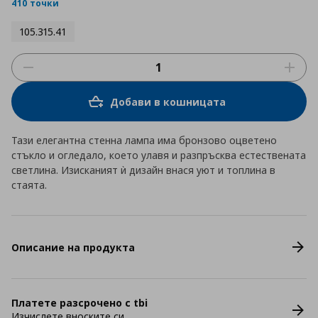
rating
410 точки
105.315.41
Добави в кошницата
Тази елегантна стенна лампа има бронзово оцветено
стъкло и огледало, което улавя и разпръсква естествената
светлина. Изисканият ѝ дизайн внася уют и топлина в
стаята.
Описание на продукта
Платете разсрочено с tbi
Изчислете вноските си