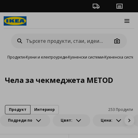
Проследяване на п
Магази
Burge
Camera
Продукти
›
Кухни и електроуреди
›
Кухненски системи
›
Кухненска систе
Чела за чекмеджета METOD
Продукт
Интериор
253 Продукти
Подреди по
Цвят:
Цена: