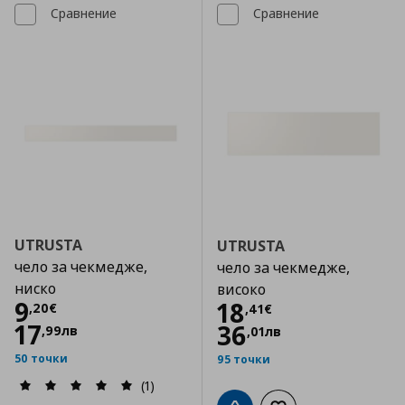
Сравнение
Сравнение
UTRUSTA
UTRUSTA
чело за чекмедже,
чело за чекмедже,
ниско
високо
Цена
9,20 €
9
Цена
18,41 €
18
,
20
€
,
41
€
17
36
,
99
лв
,
01
лв
50 точки
95 точки
(1)