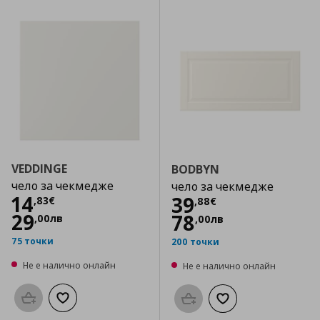
VEDDINGE
BODBYN
чело за чекмедже
чело за чекмедже
Цена
14,83 €
14
Цена
39,88 €
39
,
83
€
,
88
€
29
78
,
00
лв
,
00
лв
75 точки
200 точки
Не е налично онлайн
Не е налично онлайн
Προσθήκη στο καλάθι
Добави към списъка с любими
Προσθήκη στο καλάθι
Добави към списък