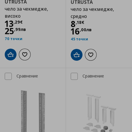
UTRUSTA
UTRUSTA
чело за чекмедже,
чело за чекмедже,
високо
средно
Цена
13,29 €
13
Цена
8,18 €
8
,
29
€
,
18
€
25
16
,
99
лв
,
00
лв
70 точки
45 точки
Добави в кошницата
Добави към списъка с любими
Добави в кошницата
Добави към списъка
Сравнение
Сравнение