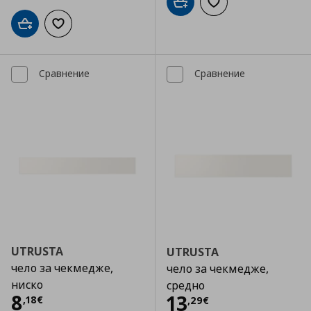
Добави в кошницата
Добави към списъка
Добави в кошницата
Добави към списъка с любими
Сравнение
Сравнение
UTRUSTA
UTRUSTA
чело за чекмедже,
чело за чекмедже,
ниско
средно
Цена
8,18 €
8
Цена
13,29 €
13
,
18
€
,
29
€