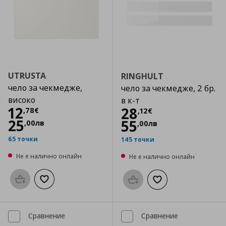
UTRUSTA
RINGHULT
чело за чекмедже,
чело за чекмедже, 2 бр.
високо
в к-т
Цена
12,78 €
12
Цена
28,12 €
28
,
78
€
,
12
€
25
55
,
00
лв
,
00
лв
65 точки
145 точки
Не е налично онлайн
Не е налично онлайн
Προσθήκη στο καλάθι
Добави към списъка с любими
Προσθήκη στο καλάθι
Добави към списък
Сравнение
Сравнение