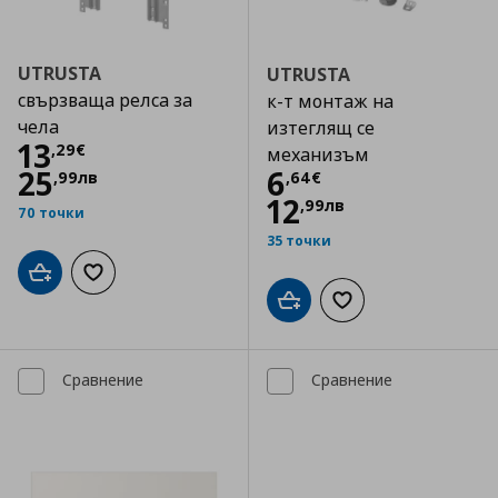
UTRUSTA
UTRUSTA
свързваща релса за
к-т монтаж на
чела
изтеглящ се
Цена
13,29 €
13
,
29
€
механизъм
Цена
6,64 €
25
6
,
99
лв
,
64
€
12
,
99
лв
70 точки
35 точки
Добави в кошницата
Добави към списъка с любими
Добави в кошницата
Добави към списъка
Сравнение
Сравнение