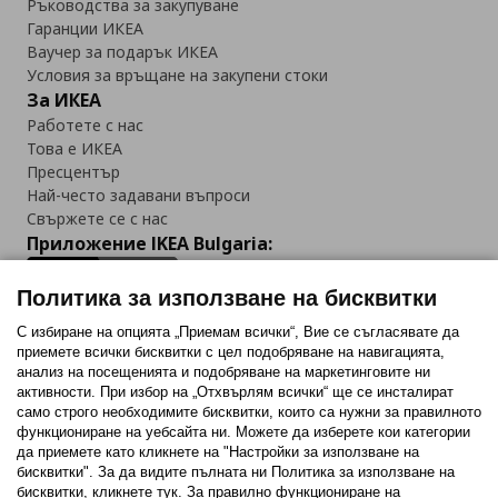
Ръководства за закупуване
Гаранции ИКЕА
Ваучер за подарък ИКЕА
Условия за връщане на закупени стоки
За ИКЕА
Работете с нас
Това е ИКЕА
Пресцентър
Най-често задавани въпроси
Свържете се с нас
Приложение IKEA Bulgaria:
Политика за използване на бисквитки
С избиране на опцията „Приемам всички“, Вие се съгласявате да
приемете всички бисквитки с цел подобряване на навигацията,
Последвайте ни:
анализ на посещенията и подобряване на маркетинговите ни
активности. При избор на „Отхвърлям всички“ ще се инсталират
Facebook
Twitter
Youtube
Pinterest
Instagram
само строго необходимитe бисквитки, които са нужни за правилното
функциониране на уебсайта ни. Можете да изберете кои категории
да приемете като кликнете на "Настройки за използване на
бисквитки". За да видите пълната ни Политика за използване на
бисквитки, кликнете тук. За правилно функциониране на