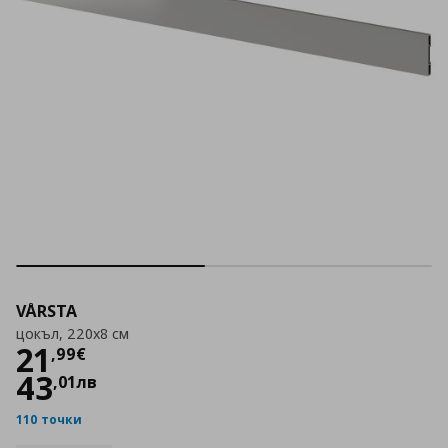
VÅRSTA
цокъл, 220x8 см
Цена
21,99 €
21
,
99
€
43
,
01
лв
110 точки