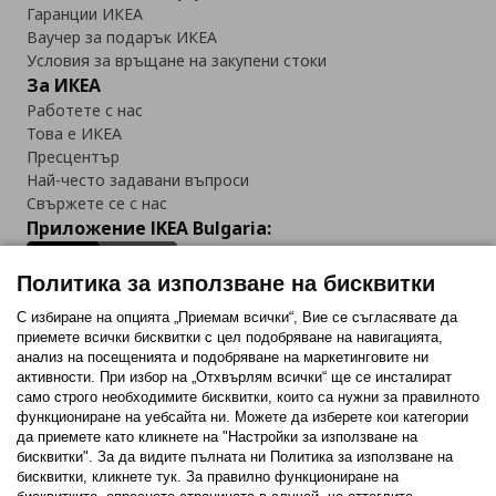
Гаранции ИКЕА
Ваучер за подарък ИКЕА
Условия за връщане на закупени стоки
За ИКЕА
Работете с нас
Това е ИКЕА
Пресцентър
Най-често задавани въпроси
Свържете се с нас
Приложение IKEA Bulgaria:
Политика за използване на бисквитки
С избиране на опцията „Приемам всички“, Вие се съгласявате да
приемете всички бисквитки с цел подобряване на навигацията,
Последвайте ни:
анализ на посещенията и подобряване на маркетинговите ни
активности. При избор на „Отхвърлям всички“ ще се инсталират
Facebook
Twitter
Youtube
Pinterest
Instagram
само строго необходимитe бисквитки, които са нужни за правилното
функциониране на уебсайта ни. Можете да изберете кои категории
да приемете като кликнете на "Настройки за използване на
бисквитки". За да видите пълната ни Политика за използване на
бисквитки, кликнете тук. За правилно функциониране на