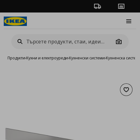
Проследяване на п
Магази
Burge
Camera
Продукти
›
Кухни и електроуреди
›
Кухненски системи
›
Кухненска систе
Добав