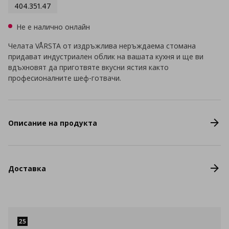
404.351.47
Не е налично онлайн
Челата VÅRSTA от издръжлива неръждаема стомана
придават индустриален облик на вашата кухня и ще ви
вдъхновят да приготвяте вкусни ястия както
професионалните шеф-готвачи.
Описание на продукта
Доставка