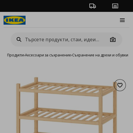
Проследяване на п
Магази
Burge
Camera
Продукти
›
Аксесоари за съхранение
›
Съхранение на дрехи и обувки
›
Ш
Добав