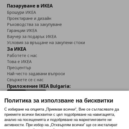
Пазаруване в ИКЕА
Брошури ИКЕА
Проектиране и дизайн
Ръководства за закупуване
Гаранции ИКЕА
Ваучер за подарък ИКЕА
Условия за връщане на закупени стоки
За ИКЕА
Работете с нас
Това е ИКЕА
Пресцентър
Най-често задавани въпроси
Свържете се с нас
Приложение IKEA Bulgaria:
Политика за използване на бисквитки
С избиране на опцията „Приемам всички“, Вие се съгласявате да
приемете всички бисквитки с цел подобряване на навигацията,
Последвайте ни:
анализ на посещенията и подобряване на маркетинговите ни
активности. При избор на „Отхвърлям всички“ ще се инсталират
Facebook
Twitter
Youtube
Pinterest
Instagram