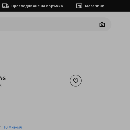
Проследяване на поръчка
Магазини
Camera
ÅG
Добави към списъка с люб
к
а
0,71 €
5.0
10 Мнения