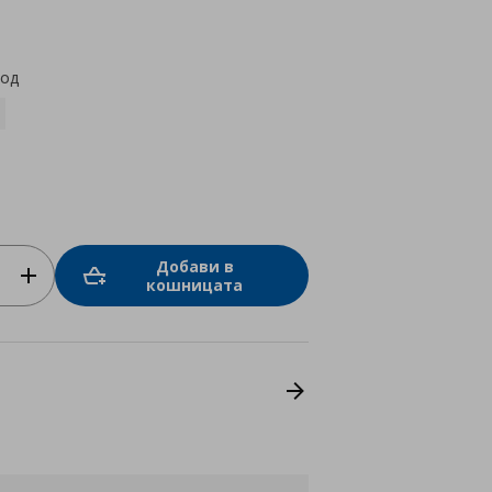
star
rating
код
Добави в
кошницата