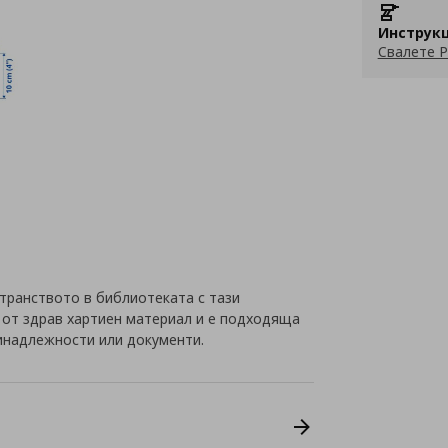
Инструкц
Свалете P
транството в библиотеката с тази
а от здрав хартиен материал и е подходяща
инадлежности или документи.