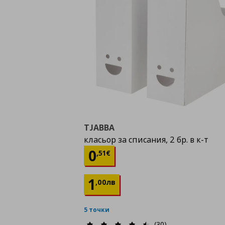
TJABBA
класьор за списания, 2 бр. в к-т
Цена
0,51 €
0
,
51
€
1
,
00
лв
5 точки
(30)