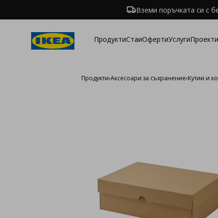
Вземи поръчката си с б
Продукти
Стаи
Оферти
Услуги
Проекти
Продукти
›
Аксесоари за съхранение
›
Кутии и к