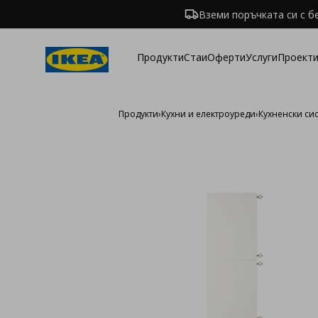
Вземи поръчката си с б
Продукти
Стаи
Оферти
Услуги
Проекти
Продукти
›
Кухни и електроуреди
›
Кухненски си