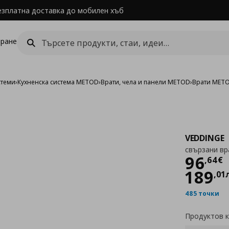
езплатна доставка до мобилен хъб
ране
стеми
›
Кухненска система METOD
›
Врати, чела и панели METOD
›
Врати MET
VEDDINGE
свързани вр
Цен
96
,
64
€
189
,
01
485 точки
Продуктов 