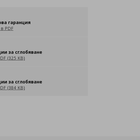
ова гаранция
 в PDF
ии за сглобяване
DF (325 KB)
ии за сглобяване
DF (384 KB)