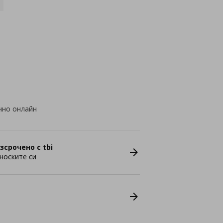
чно онлайн
зсрочено с tbi
носките си