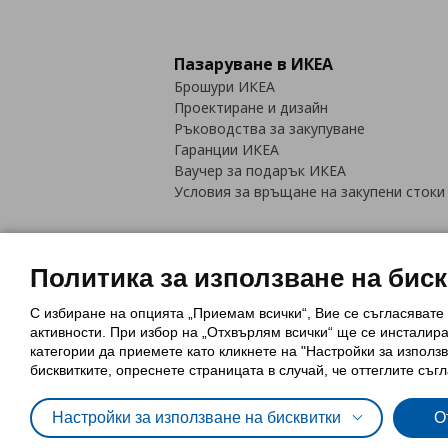
Пазаруване в ИКЕА
Брошури ИКЕА
Проектиране и дизайн
Ръководства за закупуване
Гаранции ИКЕА
Ваучер за подарък ИКЕА
Условия за връщане на закупени стоки
Политика за използване на бис
С избиране на опцията „Приемам всички“, Вие се съгласявате
Политика за използване на бискви
активности. При избор на „Отхвърлям всички“ ще се инсталир
Обща политика за личните данни
категории да приемете като кликнете на "Настройки за използв
Политика за защита на лични данн
бисквитките, опреснете страницата в случай, че оттеглите съгл
Настройки за използване на бисквитки
О