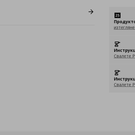
Продукт
изтегляне
Инструкц
Свалете P
Инструкц
Свалете P