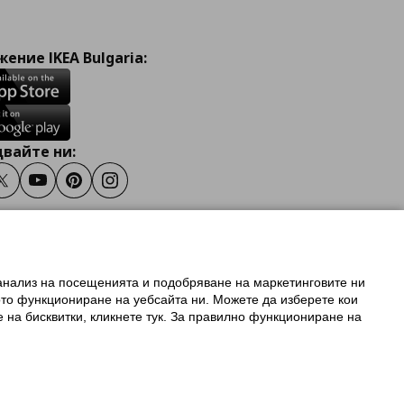
ение IKEA Bulgaria:
вайте ни:
ook
Twitter
Youtube
Pinterest
Instagram
 анализ на посещенията и подобряване на маркетинговите ни
олзване на ikea.bg
ото функциониране на уебсайта ни. Можете да изберете кои
 IKEA Family
е на бисквитки, кликнете тук. За правилно функциониране на