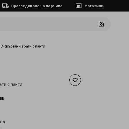
Проследяване на поръчка
Магазини
Camera
OD
›
свързани врати с панти
Добави към списъка с люб
ати с панти
а
96,64 €
лв
код