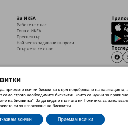
За ИКЕА
Прилож
Работете с нас
Това е ИКЕА
Пресцентър
Най-често задавани въпроси
Послед
Свържете се с нас
Faceb
квитки
 да приемете всички бисквитки с цел подобряване на навигацията,
тки (Cookies)
Избор на настройки за използване на бисквитки
Условия за п
ат само строго необходимитe бисквитки, които са нужни за правилн
Политика за защита на личните данни на ikea.bg
Общи условия на програма
ане на бисквитки". За да видите пълната ни Политика за използван
и на програма IKEA Family
асието си за използване на бисквитки.
тказвам всички
Приемам всички