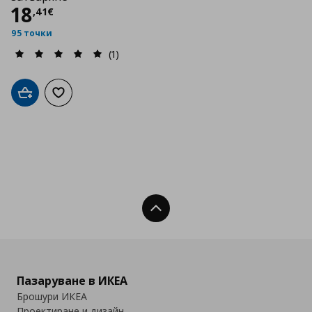
Цена
18,41 €
18
,
41
€
95 точки
(1)
Добави в кошницата
Добави към списъка с любими
Нагоре
Пазаруване в ИКЕА
Брошури ИКЕА
Проектиране и дизайн