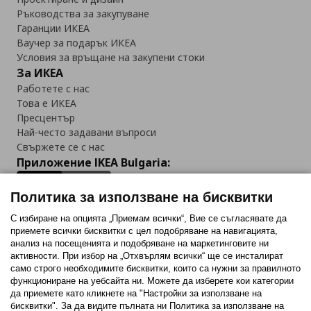
Ръководства за закупуване
Гаранции ИКЕА
Ваучер за подарък ИКЕА
Условия за връщане на закупени стоки
За ИКЕА
Работете с нас
Това е ИКЕА
Пресцентър
Най-често задавани въпроси
Свържете се с нас
Приложение IKEA Bulgaria:
Политика за използване на бисквитки
С избиране на опцията „Приемам всички“, Вие се съгласявате да
приемете всички бисквитки с цел подобряване на навигацията,
Последвайте ни:
анализ на посещенията и подобряване на маркетинговите ни
активности. При избор на „Отхвърлям всички“ ще се инсталират
Facebook
Twitter
Youtube
Pinterest
Instagram
само строго необходимитe бисквитки, които са нужни за правилното
функциониране на уебсайта ни. Можете да изберете кои категории
да приемете като кликнете на "Настройки за използване на
бисквитки". За да видите пълната ни Политика за използване на