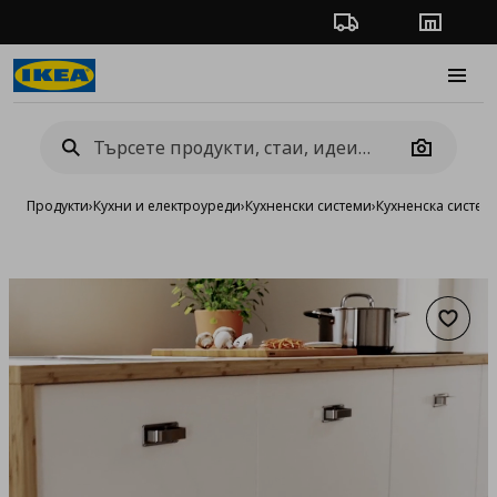
Проследяване на п
Магази
Burge
Camera
Продукти
›
Кухни и електроуреди
›
Кухненски системи
›
Кухненска систе
Добав