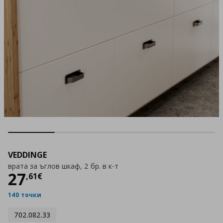
VEDDINGE
врата за ъглов шкаф, 2 бр. в к-т
Цена
27,61 €
27
,
61
€
140 точки
702.082.33