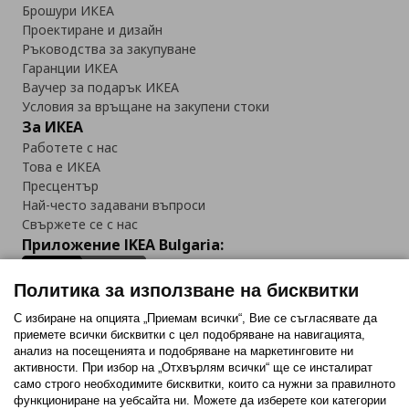
Брошури ИКЕА
Проектиране и дизайн
Ръководства за закупуване
Гаранции ИКЕА
Ваучер за подарък ИКЕА
Условия за връщане на закупени стоки
За ИКЕА
Работете с нас
Това е ИКЕА
Пресцентър
Най-често задавани въпроси
Свържете се с нас
Приложение IKEA Bulgaria:
Политика за използване на бисквитки
С избиране на опцията „Приемам всички“, Вие се съгласявате да
приемете всички бисквитки с цел подобряване на навигацията,
Последвайте ни:
анализ на посещенията и подобряване на маркетинговите ни
активности. При избор на „Отхвърлям всички“ ще се инсталират
Facebook
Twitter
Youtube
Pinterest
Instagram
само строго необходимитe бисквитки, които са нужни за правилното
функциониране на уебсайта ни. Можете да изберете кои категории