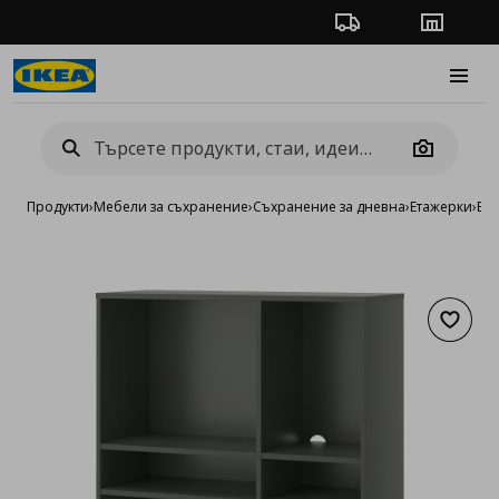
Проследяване на п
Магази
Burge
Camera
Продукти
›
Мебели за съхранение
›
Съхранение за дневна
›
Етажерки
›
Ета
Добав