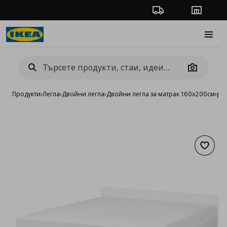
Проследяване на п
Магази
Burge
Camera
Продукти
›
Легла
›
Двойни легла
›
Двойни легла за матрак 160x200см
›
рам
Добав