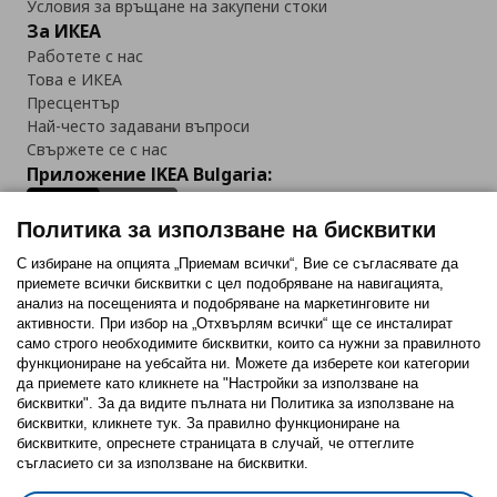
Условия за връщане на закупени стоки
За ИКЕА
Работете с нас
Това е ИКЕА
Пресцентър
Най-често задавани въпроси
Свържете се с нас
Приложение IKEA Bulgaria:
Политика за използване на бисквитки
С избиране на опцията „Приемам всички“, Вие се съгласявате да
приемете всички бисквитки с цел подобряване на навигацията,
Последвайте ни:
анализ на посещенията и подобряване на маркетинговите ни
активности. При избор на „Отхвърлям всички“ ще се инсталират
Facebook
Twitter
Youtube
Pinterest
Instagram
само строго необходимитe бисквитки, които са нужни за правилното
функциониране на уебсайта ни. Можете да изберете кои категории
да приемете като кликнете на "Настройки за използване на
бисквитки". За да видите пълната ни Политика за използване на
бисквитки, кликнете тук. За правилно функциониране на
бисквитките, опреснете страницата в случай, че оттеглите
съгласието си за използване на бисквитки.
Политика за използване на бисквитки (Cookies)
Избор на настройки за използване на бисквитки