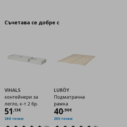
Съчетава се добре с
VIHALS
LURÖY
контейнери за
Подматрачна
легло, к-т 2 бр.
рамка
Цена
51,13 €
Цена
40,90 €
51
40
,
13
€
,
90
€
260 точки
205 точки