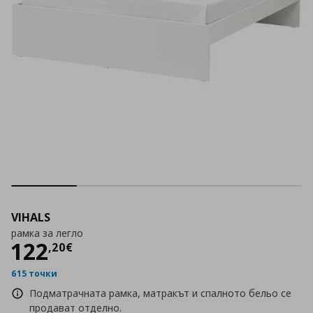
VIHALS
рамка за легло
Цена
122,20 €
122
,
20
€
615 точки
Подматрачната рамка, матракът и спалното бельо се
продават отделно.