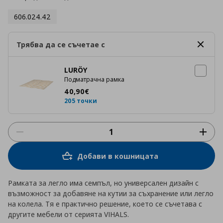
606.024.42
Трябва да се съчетае с
LURÖY
Подматрачна рамка
Цена
40,90 €
40
,
90
€
205 точки
Добави в кошницата
Рамката за легло има семпъл, но универсален дизайн с
възможност за добавяне на кутии за съхранение или легло
на колела. Тя е практично решение, което се съчетава с
другите мебели от серията VIHALS.