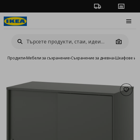
Проследяване на п
Магази
Burge
Camera
Продукти
›
Мебели за съхранение
›
Съхранение за дневна
›
Шкафове и в
Добав