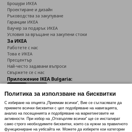
Брошури ИКЕА
Проектиране и дизайн
Ръководства за закупуване
Гаранции ИКЕА
Ваучер за подарък ИКЕА
Условия за връщане на закупени стоки
За ИКЕА
Работете с нас
Това е ИКЕА
Пресцентър
Най-често задавани въпроси
Свържете се с нас
Приложение IKEA Bulgaria:
Политика за използване на бисквитки
С избиране на опцията „Приемам всички“, Вие се съгласявате да
приемете всички бисквитки с цел подобряване на навигацията,
Последвайте ни:
анализ на посещенията и подобряване на маркетинговите ни
активности. При избор на „Отхвърлям всички“ ще се инсталират
Facebook
Twitter
Youtube
Pinterest
Instagram
само строго необходимитe бисквитки, които са нужни за правилното
функциониране на уебсайта ни. Можете да изберете кои категории