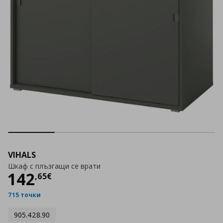
VIHALS
Шкаф с плъзгащи се врати
Цена
142,65 €
142
,
65
€
715 точки
905.428.90