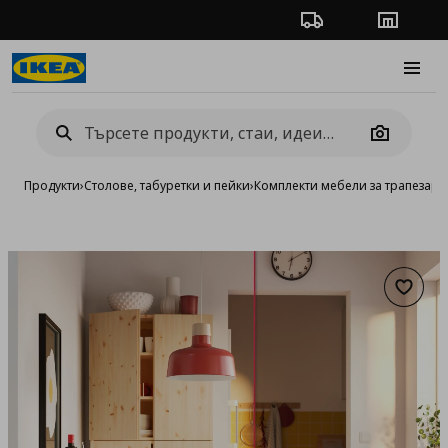
Проследяване на п
Магази
Burge
Camera
Продукти
›
Столове, табуретки и пейки
›
Комплекти мебели за трапезари
Добав