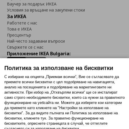
Ваучер за подарък ИКЕА
Условия за връщане на закупени стоки
За ИКЕА
Работете с нас
Това е ИКЕА
Пресцентър
Най-често задавани въпроси
Свържете се с нас
Приложение IKEA Bulgaria:
Политика за използване на бисквитки
С избиране на опцията „Приемам всички“, Вие се съгласявате да
приемете всички бисквитки с цел подобряване на навигацията,
Последвайте ни:
анализ на посещенията и подобряване на маркетинговите ни
активности. При избор на „Отхвърлям всички“ ще се инсталират
Facebook
Twitter
Youtube
Pinterest
Instagram
само строго необходимитe бисквитки, които са нужни за правилното
функциониране на уебсайта ни. Можете да изберете кои категории
да приемете като кликнете на "Настройки за използване на
бисквитки". За да видите пълната ни Политика за използване на
бисквитки, кликнете тук. За правилно функциониране на
бисквитките, опреснете страницата в случай, че оттеглите
съгласието си за използване на бисквитки.