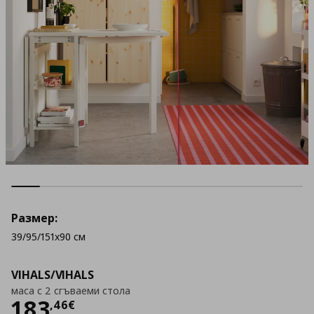
Размер:
39/95/151x90 см
VIHALS/VIHALS
маса с 2 сгъваеми стола
Цена
183,46 €
183
,
46
€