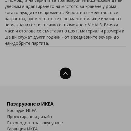
С помощта на серията за трапезария VIHALS искаме да ви
улесним в адаптирането на мястото за хранене у дома,
когато нуждите се променят. Вероятно семейството се
разраства, премествате се в по-малко жилище или идват
неочаквани гости - всичко е възможно с VIHALS. Всички
маси и столове се съчетават в цвят, материал и размери и
ще ви служат дълги години - от ежедневните вечери до
най-добрите партита.
Нагоре
Пазаруване в ИКЕА
Брошури ИКЕА
Проектиране и дизайн
Ръководства за закупуване
Гаранции ИКЕА