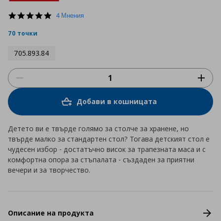
5.0
4 Мнения
star
rating
70 точки
705.893.84
Добави в кошницата
Детето ви е твърде голямо за столче за хранене, но
твърде малко за стандартен стол? Тогава детският стол е
чудесен избор - достатъчно висок за трапезната маса и с
комфортна опора за стъпалата - създаден за приятни
вечери и за творчество.
Описание на продукта