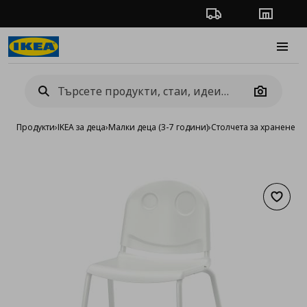
Проследяване на п
Магази
Burge
Camera
Продукти
›
IKEA за деца
›
Малки деца (3-7 години)
›
Столчета за хранене 3-
Добав