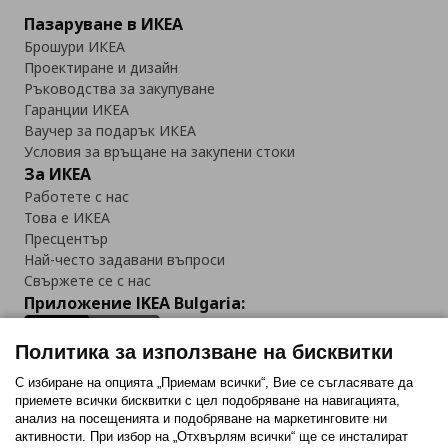
Пазаруване в ИКЕА
Брошури ИКЕА
Проектиране и дизайн
Ръководства за закупуване
Гаранции ИКЕА
Ваучер за подарък ИКЕА
Условия за връщане на закупени стоки
За ИКЕА
Работете с нас
Това е ИКЕА
Пресцентър
Най-често задавани въпроси
Свържете се с нас
Приложение IKEA Bulgaria:
Политика за използване на бисквитки
С избиране на опцията „Приемам всички“, Вие се съгласявате да
приемете всички бисквитки с цел подобряване на навигацията,
Последвайте ни:
анализ на посещенията и подобряване на маркетинговите ни
активности. При избор на „Отхвърлям всички“ ще се инсталират
Facebook
Twitter
Youtube
Pinterest
Instagram