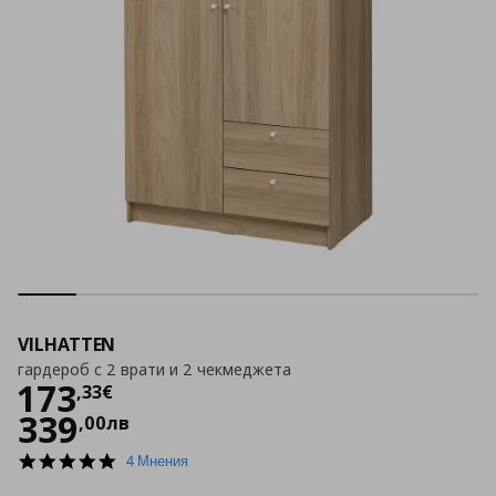
VILHATTEN
гардероб с 2 врати и 2 чекмеджета
Цена
173,33 €
173
,
33
€
339
,
00
лв
4.8
4 Мнения
star