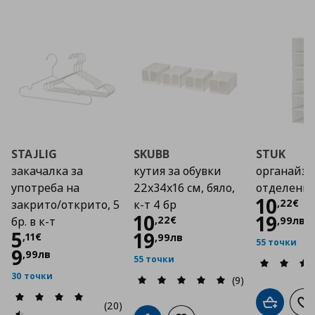
STAJLIG
SKUBB
STUK
закачалка за
кутия за обувки
органайзе
употреба на
22x34x16 см, бяло,
отделени
Цена
10
,
22
€
закрито/открито, 5
к-т 4 бр
Цена
10,22 €
10
19
,
22
€
,
99
лв
бр. в к-т
Цена
5,11 €
5
19
,
11
€
,
99
лв
55 точки
9
,
99
лв
55 точки
30 точки
(9)
(20)
Добави в
До