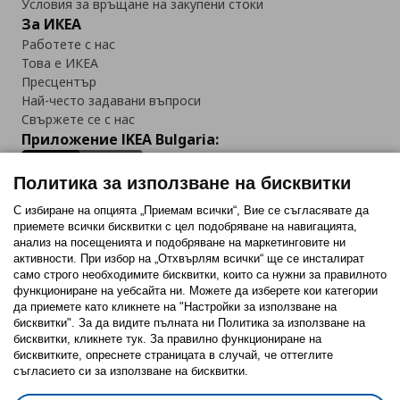
Условия за връщане на закупени стоки
За ИКЕА
Работете с нас
Това е ИКЕА
Пресцентър
Най-често задавани въпроси
Свържете се с нас
Приложение IKEA Bulgaria:
Политика за използване на бисквитки
С избиране на опцията „Приемам всички“, Вие се съгласявате да
приемете всички бисквитки с цел подобряване на навигацията,
Последвайте ни:
анализ на посещенията и подобряване на маркетинговите ни
активности. При избор на „Отхвърлям всички“ ще се инсталират
Facebook
Twitter
Youtube
Pinterest
Instagram
само строго необходимитe бисквитки, които са нужни за правилното
функциониране на уебсайта ни. Можете да изберете кои категории
да приемете като кликнете на "Настройки за използване на
бисквитки". За да видите пълната ни Политика за използване на
бисквитки, кликнете тук. За правилно функциониране на
бисквитките, опреснете страницата в случай, че оттеглите
съгласието си за използване на бисквитки.
Политика за използване на бисквитки (Cookies)
Избор на настройки за използване на бисквитки