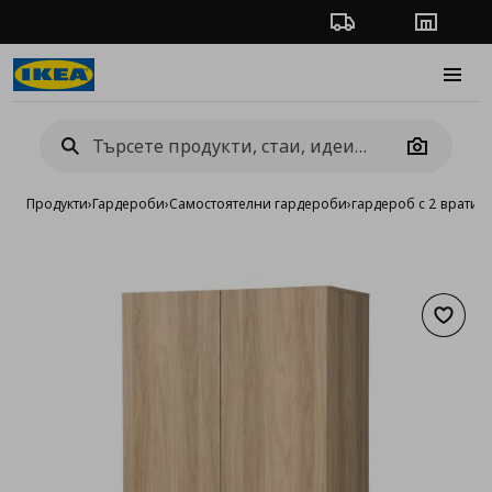
Проследяване на п
Магази
Burge
Camera
Продукти
›
Гардероби
›
Самостоятелни гардероби
›
гардероб с 2 врати 
Добав