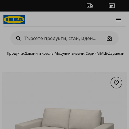
Проследяване на п
Магази
Burge
Camera
Продукти
›
Дивани и кресла
›
Модулни дивани
›
Серия VIMLE
›
Двуместни 
Добав