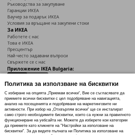
Ръководства за закупуване
Гаранции ИКЕА
Ваучер за подарък ИКЕА
Условия за връщане на закупени стоки
За ИКЕА
Работете с нас
Това е ИКЕА
Пресцентър
Най-често задавани въпроси
Свържете се с нас
Приложение IKEA Bulgaria:
Политика за използване на бисквитки
С избиране на опцията „Приемам всички“, Вие се съгласявате да
приемете всички бисквитки с цел подобряване на навигацията,
Последвайте ни:
анализ на посещенията и подобряване на маркетинговите ни
активности. При избор на „Отхвърлям всички“ ще се инсталират
Facebook
Twitter
Youtube
Pinterest
Instagram
само строго необходимитe бисквитки, които са нужни за правилното
функциониране на уебсайта ни. Можете да изберете кои категории
да приемете като кликнете на "Настройки за използване на
бисквитки". За да видите пълната ни Политика за използване на