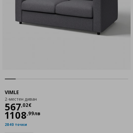
VIMLE
2-местен диван
Цена
567,02 €
567
,
02
€
1108
,
99
лв
2840 точки