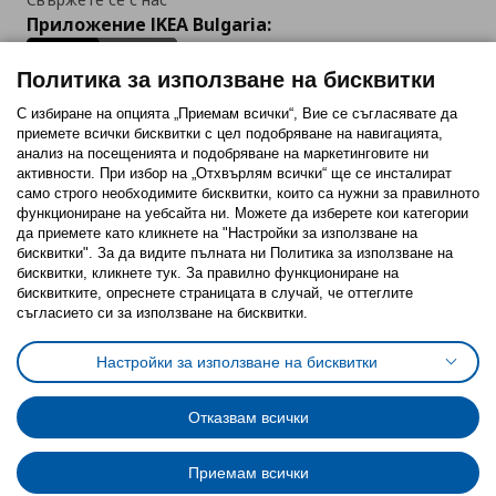
Приложение IKEA Bulgaria:
Политика за използване на бисквитки
С избиране на опцията „Приемам всички“, Вие се съгласявате да
приемете всички бисквитки с цел подобряване на навигацията,
Последвайте ни:
анализ на посещенията и подобряване на маркетинговите ни
активности. При избор на „Отхвърлям всички“ ще се инсталират
Facebook
Twitter
Youtube
Pinterest
Instagram
само строго необходимитe бисквитки, които са нужни за правилното
функциониране на уебсайта ни. Можете да изберете кои категории
да приемете като кликнете на "Настройки за използване на
бисквитки". За да видите пълната ни Политика за използване на
бисквитки, кликнете тук. За правилно функциониране на
бисквитките, опреснете страницата в случай, че оттеглите
съгласието си за използване на бисквитки.
Политика за използване на бисквитки (Cookies)
Избор на настройки за използване на бисквитки
Настройки за използване на бисквитки
Условия за ползване на ikea.bg
Обща политика за личните данни
Политика за защита на личните данни на ikea.bg
Общи условия на програма IKEA Family
Отказвам всички
Политика за защита на лични данни на програма IKEA Family
Приемам всички