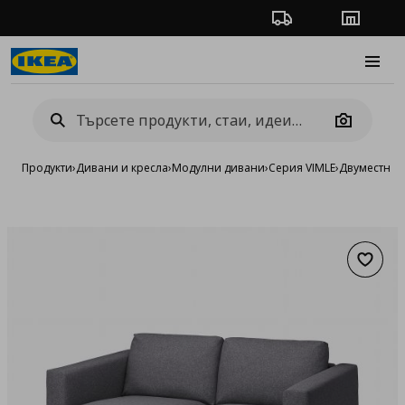
Проследяване на п
Магази
Burge
Camera
Продукти
›
Дивани и кресла
›
Модулни дивани
›
Серия VIMLE
›
Двуместни 
Добав