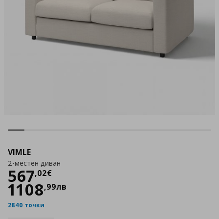
VIMLE
2-местен диван
Цена
567,02 €
567
,
02
€
1108
,
99
лв
2840 точки