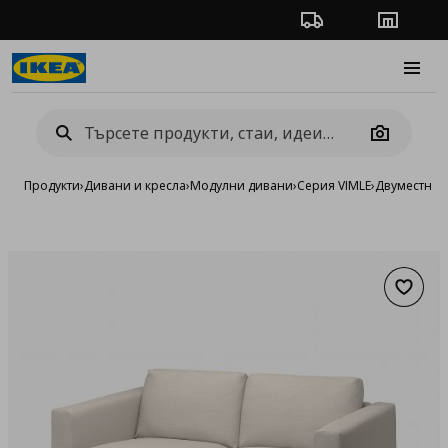
Проследяване на п
Магази
Burge
Camera
Продукти
›
Дивани и кресла
›
Модулни дивани
›
Серия VIMLE
›
Двуместни 
Добав