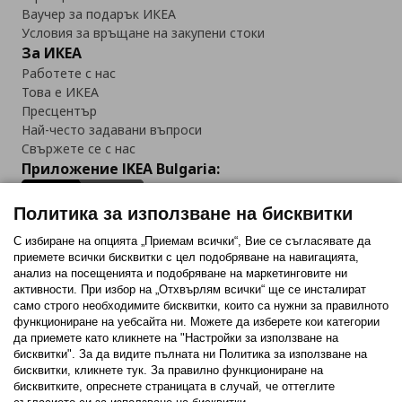
Ваучер за подарък ИКЕА
Условия за връщане на закупени стоки
За ИКЕА
Работете с нас
Това е ИКЕА
Пресцентър
Най-често задавани въпроси
Свържете се с нас
Приложение IKEA Bulgaria:
Политика за използване на бисквитки
С избиране на опцията „Приемам всички“, Вие се съгласявате да
приемете всички бисквитки с цел подобряване на навигацията,
Последвайте ни:
анализ на посещенията и подобряване на маркетинговите ни
активности. При избор на „Отхвърлям всички“ ще се инсталират
Facebook
Twitter
Youtube
Pinterest
Instagram
само строго необходимитe бисквитки, които са нужни за правилното
функциониране на уебсайта ни. Можете да изберете кои категории
да приемете като кликнете на "Настройки за използване на
бисквитки". За да видите пълната ни Политика за използване на
бисквитки, кликнете тук. За правилно функциониране на
бисквитките, опреснете страницата в случай, че оттеглите