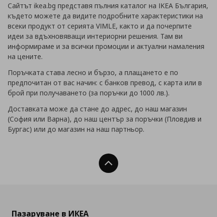
Сайтът ikea.bg представя пълния каталог на IKEA България,
където можете да видите подробните характеристики на
всеки продукт от серията VIMLE, както и да почерпите
идеи за вдъхновяващи интериорни решения. Там ви
информираме и за всички промоции и актуални намаления
на цените.
Поръчката става лесно и бързо, а плащането е по
предпочитан от вас начин: с банков превод, с карта или в
брой при получаването (за поръчки до 1000 лв.).
Доставката може да стане до адрес, до наш магазин
(София или Варна), до наш център за поръчки (Пловдив и
Бургас) или до магазин на наш партньор.
Нагоре
Пазаруване в ИКЕА