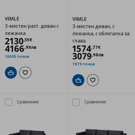
VIMLE
VIMLE
3-местен разт. диван с
3-местен диван, с
лежанка
лежанка, с облегалка за
Цена
2130,55 €
2130
,
55
€
глава
Цена
1574,77 €
4166
1574
,
99
лв
,
77
€
3079
,
98
лв
10655 точки
7875 точки
Добави в кошницата
Добави към списъка с любими
Добави в кошницата
Добави към списъка
Сравнение
Сравнение