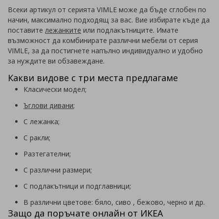
Всеки артикул от серията VIMLE може да бъде сглобен по
начин, максимално подходящ за вас. Вие избирате къде да
поставите
лежанките
или подлакътниците. Имате
възможност да комбинирате различни мебели от серия
VIMLE, за да постигнете напълно индивидуално и удобно
за нуждите ви обзавеждане.
Какви видове с три места предлагаме
Класически модел;
Ъглови дивани
;
С лежанка;
С ракли;
Разтегателни;
С различни размери;
С подлакътници и подглавници;
В различни цветове: бяло, сиво , бежово, черно и др.
Защо да поръчате онлайн от ИКЕА