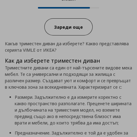
12 от 14 продукта налични онла
Progress:
Зареди още
Какъв триместен диван да изберете? Какво представлява
серията VIMLE от ИКЕА?
Как да изберете триместен диван
Триместните дивани са един от най-търсените видове мека
мебел. Те са универсални и подходящи за жилища с
различен размер. Създават уют и комфорт и се превръщат
в ключова зона за всекидневната. Характеризират се с:
Размери. Задължително е да измерите коректно с
какво пространство разполагате. Преценете ширината
и дълбочината на триместния модел, но вземете
предвид също ако в непосредствена близост има
врати и мебели, до които трябва да има достъп;
Предназначение. Задължително е той да е удобен за