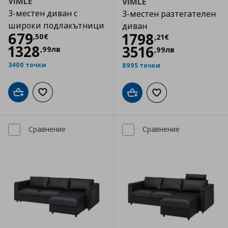
VIMLE
VIMLE
3-местен диван с
3-местен разтегателен
широки подлакътници
диван
Цена
679,50 €
679
Цена
1798,21 €
1798
,
50
€
,
21
€
1328
3516
,
99
лв
,
99
лв
3400 точки
8995 точки
Добави в кошницата
Добави към списъка с любими
Добави в кошницата
Добави към списъка
Сравнение
Сравнение