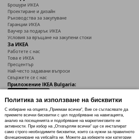
Брошури ИКЕА
Проектиране и дизайн
Ръководства за закупуване
Гаранции ИКЕА
Ваучер за подарък ИКЕА
Условия за връщане на закупени стоки
За ИКЕА
Работете с нас
Това е ИКЕА
Пресцентър
Най-често задавани въпроси
Свържете се с нас
Приложение IKEA Bulgaria:
Политика за използване на бисквитки
С избиране на опцията „Приемам всички“, Вие се съгласявате да
приемете всички бисквитки с цел подобряване на навигацията,
Последвайте ни:
анализ на посещенията и подобряване на маркетинговите ни
активности. При избор на „Отхвърлям всички“ ще се инсталират
Facebook
Twitter
Youtube
Pinterest
Instagram
само строго необходимитe бисквитки, които са нужни за правилното
функциониране на уебсайта ни. Можете да изберете кои категории