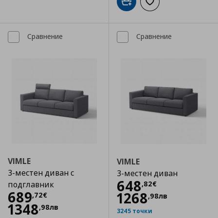
Добави в кошницата
Добави към списъка
Сравнение
Сравнение
VIMLE
VIMLE
3-местен диван с
3-местен диван
Цена
648,82 €
648
,
82
€
подглавник
Цена
689,72 €
689
1268
,
72
€
,
98
лв
1348
,
98
лв
3245 точки