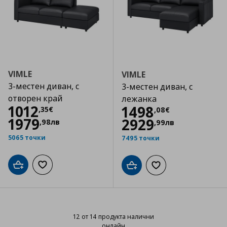
VIMLE
VIMLE
3-местен диван, с
3-местен диван, с
отворен край
лежанка
Цена
1012,35 €
1012
Цена
1498,08 €
1498
,
35
€
,
08
€
1979
2929
,
98
лв
,
99
лв
5065 точки
7495 точки
Добави в кошницата
Добави към списъка с любими
Добави в кошницата
Добави към списъка
12 от 14 продукта налични
онлайн