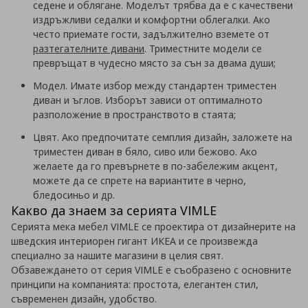
седене и облягане. Моделът трябва да е с качествени
издръжливи седалки и комфортни облегалки. Ако
често приемате гости, задължително вземете от
разтегателните дивани
. Триместните модели се
превръщат в чудесно място за сън за двама души;
Модел. Имате избор между стандартен триместен
диван и ъглов. Изборът зависи от оптималното
разположение в пространството в стаята;
Цвят. Ако предпочитате семплия дизайн, заложете на
триместен диван в бяло, сиво или бежово. Ако
желаете да го превърнете в по-забележим акцент,
можете да се спрете на вариантите в черно,
бледосиньо и др.
Какво да знаем за серията VIMLE
Серията мека мебел VIMLE се проектира от дизайнерите на
шведския интериорен гигант ИКЕА и се произвежда
специално за нашите магазини в целия свят.
Обзавеждането от серия VIMLE е съобразено с основните
принципи на компанията: простота, елегантен стил,
съвременен дизайн, удобство.