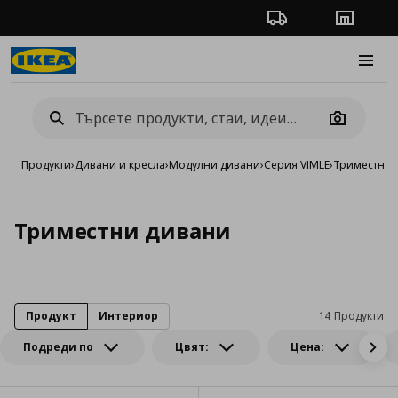
Проследяване на п
Магази
Burge
Camera
Продукти
›
Дивани и кресла
›
Модулни дивани
›
Серия VIMLE
›
Триместни 
Триместни дивани
Продукт
Интериор
14 Продукти
Подреди по
Цвят:
Цена: