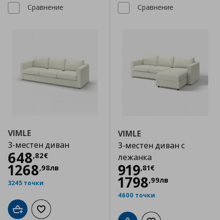
Сравнение
Сравнение
VIMLE
VIMLE
3-местен диван
3-местен диван с
Цена
648,82 €
648
,
82
€
лежанка
Цена
919,81 €
1268
919
,
98
лв
,
81
€
1798
,
99
лв
3245 точки
4600 точки
Добави в кошницата
Добави към списъка с любими