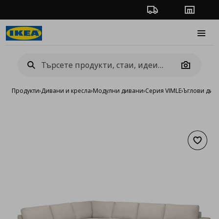
Проследяване на п
Магази
Burge
Camera
Продукти
›
Дивани и кресла
›
Модулни дивани
›
Серия VIMLE
›
Ъглови див
Добав