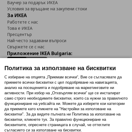
Ваучер за подарък ИКЕА
Условия за връщане на закупени стоки
За ИКЕА
Работете с нас
Това е ИКЕА
Пресцентър
Най-често задавани въпроси
Свържете се с нас
Приложение IKEA Bulgaria:
Политика за използване на бисквитки
С избиране на опцията „Приемам всички“, Вие се съгласявате да
приемете всички бисквитки с цел подобряване на навигацията,
Последвайте ни:
анализ на посещенията и подобряване на маркетинговите ни
активности. При избор на „Отхвърлям всички“ ще се инсталират
Facebook
Twitter
Youtube
Pinterest
Instagram
само строго необходимитe бисквитки, които са нужни за правилното
функциониране на уебсайта ни. Можете да изберете кои категории
да приемете като кликнете на "Настройки за използване на
бисквитки". За да видите пълната ни Политика за използване на
бисквитки, кликнете тук. За правилно функциониране на
бисквитките, опреснете страницата в случай, че оттеглите
съгласието си за използване на бисквитки.
Политика за използване на бисквитки (Cookies)