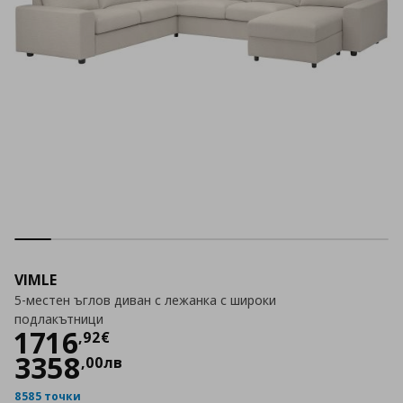
VIMLE
5-местен ъглов диван с лежанка с широки
подлакътници
Цена
1716,92 €
1716
,
92
€
3358
,
00
лв
8585 точки