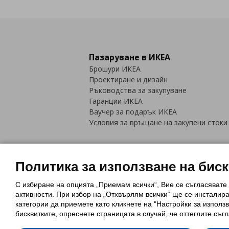
Пазаруване в ИКЕА
Брошури ИКЕА
Проектиране и дизайн
Ръководства за закупуване
Гаранции ИКЕА
Ваучер за подарък ИКЕА
Условия за връщане на закупени стоки
Политика за използване на бис
С избиране на опцията „Приемам всички“, Вие се съгласявате
Политика за използване на бискви
активности. При избор на „Отхвърлям всички“ ще се инсталир
Обща политика за личните данни
категории да приемете като кликнете на "Настройки за използв
Политика за защита на лични данн
бисквитките, опреснете страницата в случай, че оттеглите съгл