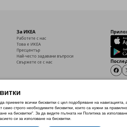
За ИКЕА
Прилож
Работете с нас
Това е ИКЕА
Пресцентър
Най-често задавани въпроси
Послед
Свържете се с нас
Faceb
квитки
 да приемете всички бисквитки с цел подобряване на навигацията,
тки (Cookies)
Избор на настройки за използване на бисквитки
Условия за п
ат само строго необходимитe бисквитки, които са нужни за правилн
Политика за защита на личните данни на ikea.bg
Общи условия на програма
ане на бисквитки". За да видите пълната ни Политика за използван
и на програма IKEA Family
асието си за използване на бисквитки.