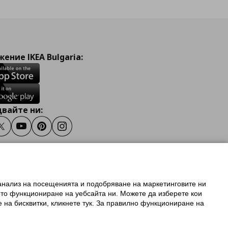
ение IKEA Bulgaria:
вайте ни:
ook
Twitter
Youtube
Pinterest
Instagram
 анализ на посещенията и подобряване на маркетинговите ни
олзване на ikea.bg
ото функциониране на уебсайта ни. Можете да изберете кои
 IKEA Family
е на бисквитки, кликнете тук. За правилно функциониране на