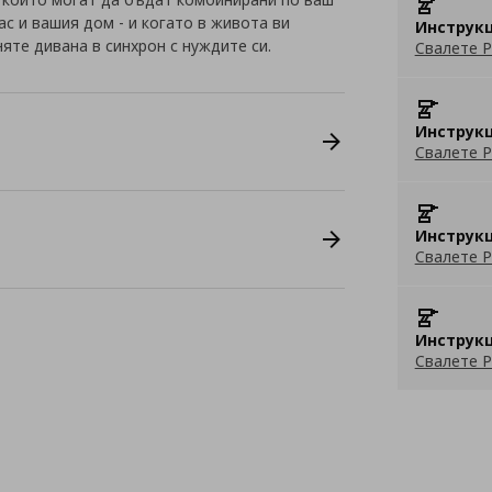
ас и вашия дом - и когато в живота ви
Инструкц
яте дивана в синхрон с нуждите си.
Свалете P
Инструкц
Свалете P
Инструкц
Свалете P
Инструкц
Свалете P