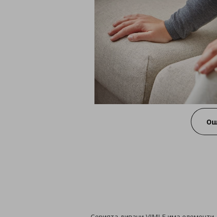
Ощ
Серията дивани VIMLE има елементи,