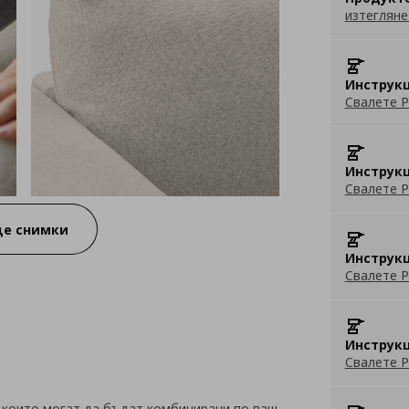
изтегляне
Инструкц
Свалете P
Инструкц
Свалете P
е снимки
Инструкц
Свалете P
Инструкц
Свалете P
 които могат да бъдат комбинирани по ваш