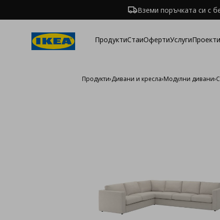
Вземи поръчката си с б
Продукти
Стаи
Оферти
Услуги
Проекти
Продукти
›
Дивани и кресла
›
Модулни дивани
›
С