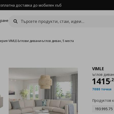
езплатна доставка до мобилен хъб
ране
ерия VIMLE
›
Ъглови дивани
›
ъглов диван, 5 места
VIMLE
ъглов диван
Цен
1415
,
2
7080 точки
Продуктов 
193.995.75