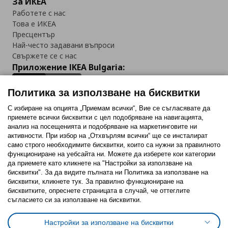
За ИКЕА
Работете с нас
Това е ИКЕА
Пресцентър
Най-често задавани въпроси
Свържете се с нас
Приложение IKEA Bulgaria:
Политика за използване на бисквитки
С избиране на опцията „Приемам всички“, Вие се съгласявате да
приемете всички бисквитки с цел подобряване на навигацията,
Последвайте ни:
анализ на посещенията и подобряване на маркетинговите ни
активности. При избор на „Отхвърлям всички“ ще се инсталират
Facebook
Twitter
Youtube
Pinterest
Instagram
само строго необходимитe бисквитки, които са нужни за правилното
функциониране на уебсайта ни. Можете да изберете кои категории
да приемете като кликнете на "Настройки за използване на
бисквитки". За да видите пълната ни Политика за използване на
бисквитки, кликнете тук. За правилно функциониране на
бисквитките, опреснете страницата в случай, че оттеглите
съгласието си за използване на бисквитки.
Политика за използване на бисквитки (Cookies)
Избор на настройки за използване на бисквитки
Настройки за използване на бисквитки
Условия за ползване на ikea.bg
Обща политика за личните данни