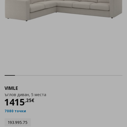
VIMLE
ъглов диван, 5 места
Цена
1415,25 €
1415
,
25
€
7080 точки
193.995.75