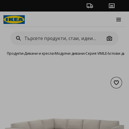
Проследяване на п
Магази
Burge
Camera
Продукти
›
Дивани и кресла
›
Модулни дивани
›
Серия VIMLE
›
Ъглови див
Добав