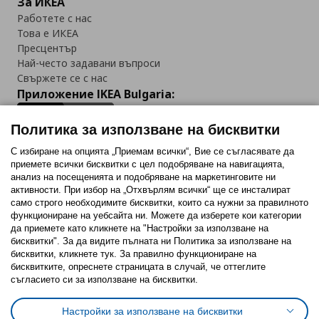
За ИКЕА
Работете с нас
Това е ИКЕА
Пресцентър
Най-често задавани въпроси
Свържете се с нас
Приложение IKEA Bulgaria:
Политика за използване на бисквитки
С избиране на опцията „Приемам всички“, Вие се съгласявате да
приемете всички бисквитки с цел подобряване на навигацията,
Последвайте ни:
анализ на посещенията и подобряване на маркетинговите ни
активности. При избор на „Отхвърлям всички“ ще се инсталират
Facebook
Twitter
Youtube
Pinterest
Instagram
само строго необходимитe бисквитки, които са нужни за правилното
функциониране на уебсайта ни. Можете да изберете кои категории
да приемете като кликнете на "Настройки за използване на
бисквитки". За да видите пълната ни Политика за използване на
бисквитки, кликнете тук. За правилно функциониране на
бисквитките, опреснете страницата в случай, че оттеглите
съгласието си за използване на бисквитки.
Политика за използване на бисквитки (Cookies)
Избор на настройки за използване на бисквитки
Настройки за използване на бисквитки
Условия за ползване на ikea.bg
Обща политика за личните данни