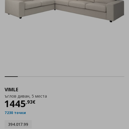
VIMLE
ъглов диван, 5 места
Цена
1445,93 €
1445
,
93
€
7230 точки
394.017.99