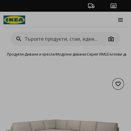
Проследяване на п
Магази
Burge
Camera
Продукти
›
Дивани и кресла
›
Модулни дивани
›
Серия VIMLE
›
Ъглови див
Добав