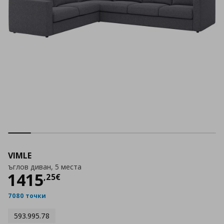
VIMLE
ъглов диван, 5 места
Цена
1415,25 €
1415
,
25
€
7080 точки
593.995.78