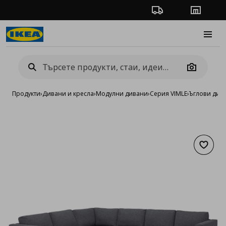
Проследяване на п
Магази
Burge
Camera
Продукти
›
Дивани и кресла
›
Модулни дивани
›
Серия VIMLE
›
Ъглови див
Добав