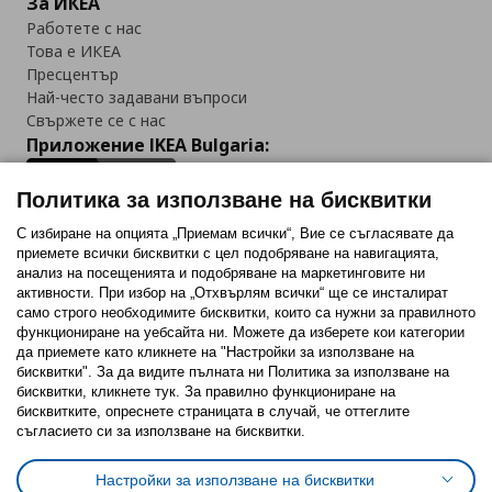
За ИКЕА
Работете с нас
Това е ИКЕА
Пресцентър
Най-често задавани въпроси
Свържете се с нас
Приложение IKEA Bulgaria:
Политика за използване на бисквитки
С избиране на опцията „Приемам всички“, Вие се съгласявате да
приемете всички бисквитки с цел подобряване на навигацията,
Последвайте ни:
анализ на посещенията и подобряване на маркетинговите ни
активности. При избор на „Отхвърлям всички“ ще се инсталират
Facebook
Twitter
Youtube
Pinterest
Instagram
само строго необходимитe бисквитки, които са нужни за правилното
функциониране на уебсайта ни. Можете да изберете кои категории
да приемете като кликнете на "Настройки за използване на
бисквитки". За да видите пълната ни Политика за използване на
бисквитки, кликнете тук. За правилно функциониране на
бисквитките, опреснете страницата в случай, че оттеглите
съгласието си за използване на бисквитки.
Политика за използване на бисквитки (Cookies)
Избор на настройки за използване на бисквитки
Настройки за използване на бисквитки
Условия за ползване на ikea.bg
Обща политика за личните данни