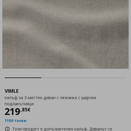
VIMLE
калъф за 3-местен диван с лежанка с широки
подлакътници
Цена
219,85 €
219
,
85
€
1100 точки
Този продукт е допълнителен калъф. Диванът се