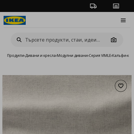
Проследяване на п
Магази
Burge
Camera
Продукти
›
Дивани и кресла
›
Модулни дивани
›
Серия VIMLE
›
Калъфи
›
кал
Добав