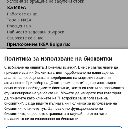
Условия за връщане на закупени стоки
За ИКЕА
Работете с нас
Това е ИКЕА
Пресцентър
Най-често задавани въпроси
Свържете се с нас
Приложение IKEA Bulgaria:
Политика за използване на бисквитки
С избиране на опцията „Приемам всички“, Вие се съгласявате да
приемете всички бисквитки с цел подобряване на навигацията,
Последвайте ни:
анализ на посещенията и подобряване на маркетинговите ни
активности. При избор на „Отхвърлям всички“ ще се инсталират
Facebook
Twitter
Youtube
Pinterest
Instagram
само строго необходимитe бисквитки, които са нужни за правилното
функциониране на уебсайта ни. Можете да изберете кои категории
да приемете като кликнете на "Настройки за използване на
бисквитки". За да видите пълната ни Политика за използване на
бисквитки, кликнете тук. За правилно функциониране на
бисквитките, опреснете страницата в случай, че оттеглите
съгласието си за използване на бисквитки.
Политика за използване на бисквитки (Cookies)
Избор на настройки за използване на бисквитки