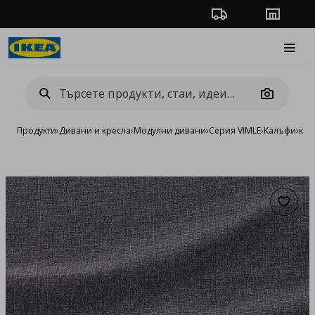
Проследяване на п
Магази
Burge
Camera
Продукти
›
Дивани и кресла
›
Модулни дивани
›
Серия VIMLE
›
Калъфи
›
кал
Добав