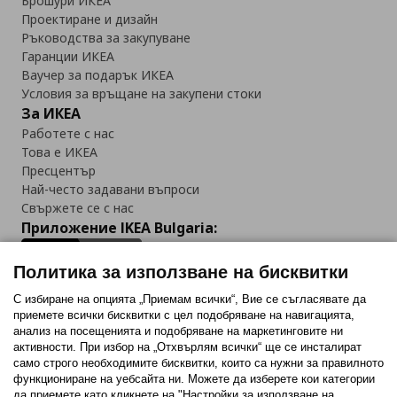
Брошури ИКЕА
Проектиране и дизайн
Ръководства за закупуване
Гаранции ИКЕА
Ваучер за подарък ИКЕА
Условия за връщане на закупени стоки
За ИКЕА
Работете с нас
Това е ИКЕА
Пресцентър
Най-често задавани въпроси
Свържете се с нас
Приложение IKEA Bulgaria:
Политика за използване на бисквитки
С избиране на опцията „Приемам всички“, Вие се съгласявате да
приемете всички бисквитки с цел подобряване на навигацията,
Последвайте ни:
анализ на посещенията и подобряване на маркетинговите ни
активности. При избор на „Отхвърлям всички“ ще се инсталират
Facebook
Twitter
Youtube
Pinterest
Instagram
само строго необходимитe бисквитки, които са нужни за правилното
функциониране на уебсайта ни. Можете да изберете кои категории
да приемете като кликнете на "Настройки за използване на