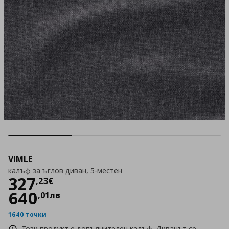
VIMLE
калъф за ъглов диван, 5-местен
Цена
327,23 €
327
,
23
€
640
,
01
лв
1640 точки
Този продукт е допълнителен калъф. Диванът се